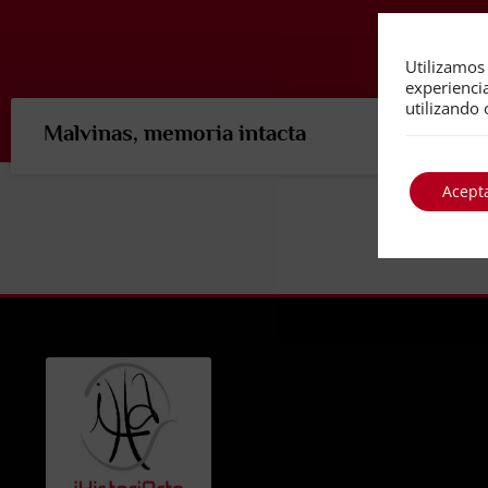
Utilizamos 
experienci
utilizando 
Malvinas, memoria intacta
Acept