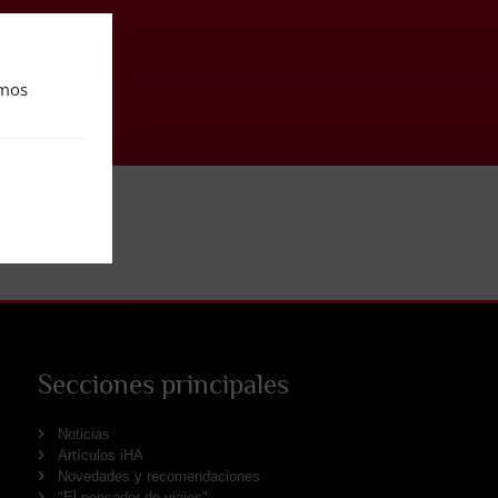
amos
Secciones principales
Noticias
Artículos iHA
Novedades y recomendaciones
"El pensador de viajes"