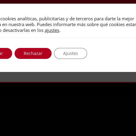
cookies analíticas, publicitarias y de terceros para darte la mejor
a en nuestra web. Puedes informarte más sobre qué cookies est
o desactivarlas en los
ajustes
.
ar
Rechazar
Ajustes