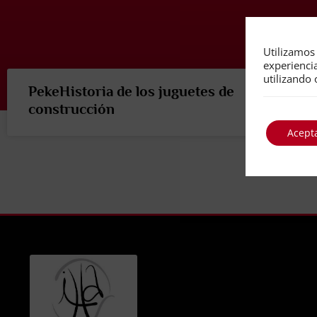
Utilizamos 
experienci
utilizando 
PekeHistoria de los juguetes de
construcción
Acept