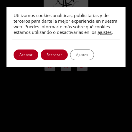
Utilizamos cookies analíticas, publicitarias y de
terceros para darte la mejor experiencia en nuestra
web. Puedes informarte más sobre qué cookies
estamos utilizando o desactivarlas en los
ajustes
.
Una apuesta digital por la
historia
Aceptar
Rechazar
Ajustes