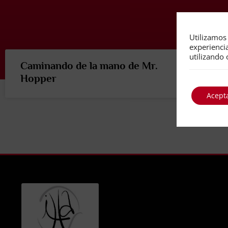
Utilizamos 
experienci
utilizando 
Caminando de la mano de Mr.
Hopper
Acept