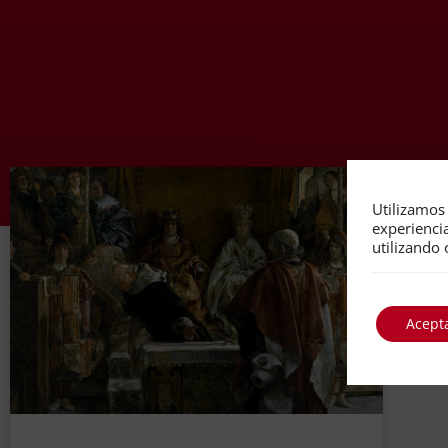
Utilizamos 
experienci
utilizando 
Acept