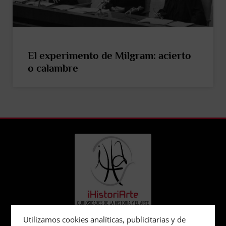
El experimento de Milgram: acierto
o calambre
Utilizamos cookies analíticas, publicitarias y de