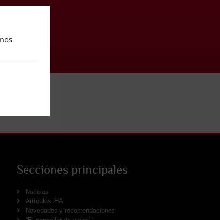
amos
Secciones principales
Noticias
Artículos iHA
Novedades y recomendaciones
"El pensador de viajes"