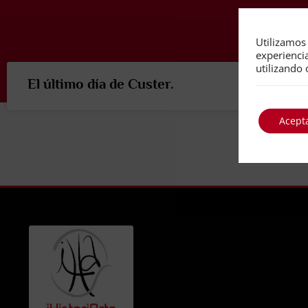
Utilizamos 
experienci
utilizando 
El último día de Custer.
Acept