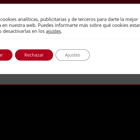
cookies analíticas, publicitarias y de terceros para darte la mejor
a en nuestra web. Puedes informarte más sobre qué cookies est
o desactivarlas en los
ajustes
.
ar
Rechazar
Ajustes