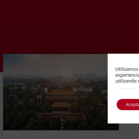
Utilizamos 
experienci
utilizando 
Acept