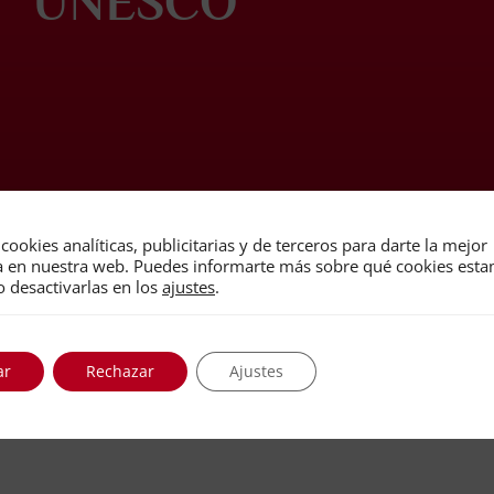
UNESCO
cookies analíticas, publicitarias y de terceros para darte la mejor
a en nuestra web. Puedes informarte más sobre qué cookies est
o desactivarlas en los
ajustes
.
ar
Rechazar
Ajustes