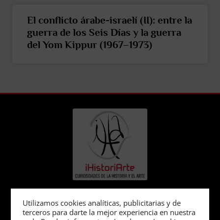
El conflicto árabe-israelí (II): entre la
guerra de los Seis Días y la guerra
del Yom Kippur (1967–1973)
Una apuesta digital por la
Utilizamos cookies analíticas, publicitarias y de
terceros para darte la mejor experiencia en nuestra
historia