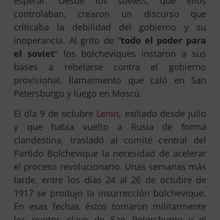
esperar. Desde los soviets, que ellos
controlaban, crearon un discurso que
criticaba la debilidad del gobierno y su
inoperancia. Al grito de “
todo el poder para
el soviet
” los bolcheviques instaron a sus
bases a rebelarse contra el gobierno
provisional, llamamiento que caló en San
Petersburgo y luego en Moscú.
El día 9 de octubre
Lenin
, exiliado desde julio
y que había vuelto a Rusia de forma
clandestina, trasladó al comité central del
Partido Bolchevique la necesidad de acelerar
el proceso revolucionario. Unas semanas más
tarde, entre los días 24 al 26 de octubre de
1917 se produjo la insurrección bolchevique.
En esas fechas éstos tomaron militarmente
los puntos clave de San Petersburgo y el