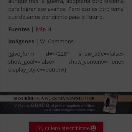
aunque tras la guerra, adoptaría otro sistema
para lograr ese avance. Pero eso es otro tema
que dejamos pendiente para el futuro.
Fuentes |
Iván H.
Imágenes |
W. Commons
[give_form id=»7228″ show_title=»false»
show_goal=»false» show_content=»none»
display_style=»button»]
¡Sí, quiero suscribirme!