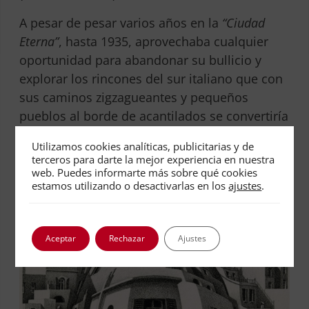
A pesar de pesar varios años en la
“Ciudad
Eterna”
, hasta 1935, aprovechaba cualquier
oportunidad para abandonar su bullicio y
explorar los rincones del sur italiano que con
sus caminos zigzagueantes y pequeños
pueblos al borde de acantilados se convertiría
en su auténtica inspiración (
Castrovalva
)
Utilizamos cookies analíticas, publicitarias y de
terceros para darte la mejor experiencia en nuestra
web. Puedes informarte más sobre qué cookies
estamos utilizando o desactivarlas en los
ajustes
.
Aceptar
Rechazar
Ajustes