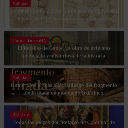
Noticias
Leonardotheka 2.0: La reintegración digital del
legado de Da Vinci cuatro siglos después
Curiosidades iHA
El Retablo de Gante: La obra de arte más
codiciada y misteriosa de la historia
Noticias
Homero en el más allá: Hallazgo del fragmento
de la Ilíada en momia de Oxirrinco
iHA Arte
Todas las piezas del “Retablo de Colonna” de