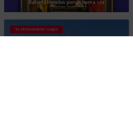
Rafael reunidas por primera vez
"EL PENSADOR DE VIAJES"
El antes y después de Notre Dame: un
legado de resiliencia
Su historia milenaria no ha estado libre de
dificultades, pero sin duda, el antes y después de
Notre Dame marcado por el incendio 2019 ha