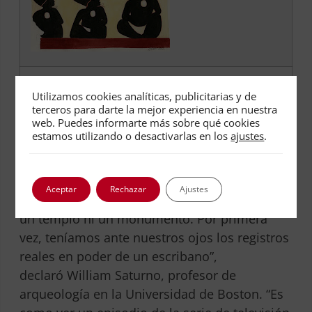
Crédito: National Geographic
Utilizamos cookies analíticas, publicitarias y de
terceros para darte la mejor experiencia en nuestra
web. Puedes informarte más sobre qué cookies
Tres muros pintados, cada uno con su propia
estamos utilizando o desactivarlas en los
ajustes
.
historia, prácticamente intactos. En ellos se
observa: pequeños glifos rojos y negros por
toda la pared, barras y puntos que
Aceptar
Rechazar
Ajustes
representan columnas de números… “No es
un templo ni un monumento. Por primera
vez, teníamos ante nuestros ojos los registros
reales en poder de un escribano”,
declaró William Saturno, profesor de
arqueología en la Universidad de Boston. “Es