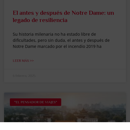
El antes y después de Notre Dame: un
legado de resiliencia
Su historia milenaria no ha estado libre de
dificultades, pero sin duda, el antes y después de
Notre Dame marcado por el incendio 2019 ha
LEER MÁS >>
6 febrero, 2025
"EL PENSADOR DE VIAJES"