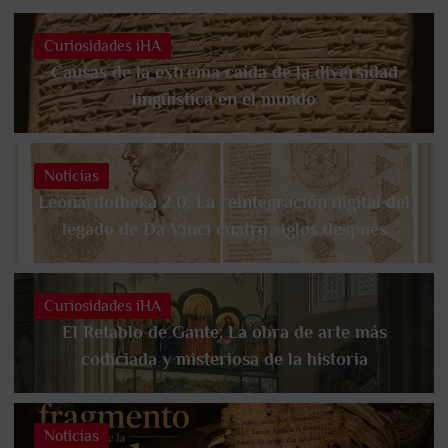
Curiosidades iHA
Causas de la extrema caída de la diversidad
lingüística en el mundo
Noticias
Leonardotheka 2.0: La reintegración digital del
legado de Da Vinci cuatro siglos después
Curiosidades iHA
El Retablo de Gante: La obra de arte más
codiciada y misteriosa de la historia
Noticias