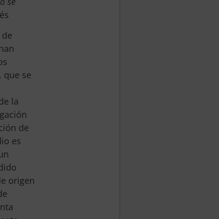
o se
lés
 de
 han
os
, que se
de la
egación
ción de
dio es
 un
dido
de origen
de
anta