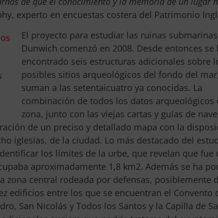
rnos de que el conocimiento y la memoria de un lugar n
hy, experto en encuestas costera del Patrimonio Ing
El proyecto para estudiar las ruinas submarinas
Dunwich comenzó en 2008. Desde entonces se
encontrado seis estructuras adicionales sobre l
posibles sitios arqueológicos del fondo del mar
s
suman a las setentaicuatro ya conocidas. La
combinación de todos los datos arqueológicos 
zona, junto con las viejas cartas y guías de nav
boración de un preciso y detallado mapa con la disposi
 ocho iglesias, de la ciudad. Lo más destacado del estu
entificar los límites de la urbe, que revelan que fue
ocupaba aproximadamente 1,8 km2. Además se ha po
na zona central rodeada por defensas, posiblemente 
iez edificios entre los que se encuentran el Convento 
edro, San Nicolás y Todos los Santos y la Capilla de S