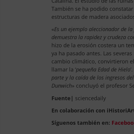
Catalina. El estudio de las ruina
También se ha podido constatar l
estructuras de madera asociados
«
Es un ejemplo aleccionador de la 
demuestra la rapidez y crudeza co
hizo de la erosión costera un t
ya ha pasado antes. Las severas 
cambio climático, convirtieron e
llamar la ‘
pequeña Edad de Hielo
’.
parte y la caída de los ingresos 
Dunwich
» concluyó el profesor S
Fuente|
sciencedaily
En colaboración con iHistoriAr
Síguenos también en:
Faceboo