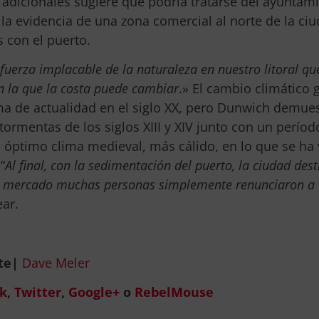
s adicionales sugiere que podría tratarse del ayuntam
a evidencia de una zona comercial al norte de la ciu
 con el puerto.
fuerza implacable de la naturaleza en nuestro litoral qu
n la que la costa puede cambiar
.» El cambio climático 
ema de actualidad en el siglo XX, pero Dunwich demue
tormentas de los siglos XIII y XIV junto con un períod
l óptimo clima medieval, más cálido, en lo que se ha
 “
Al final, con la sedimentación del puerto, la ciudad des
del mercado muchas personas simplemente renunciaron a
ear.
te|
Dave Meler
k
,
Twitter
,
Google+
o
RebelMouse