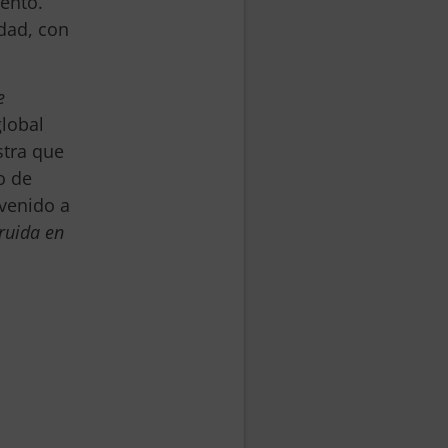
iento.
dad, con
e
global
stra que
o de
 venido a
truida en