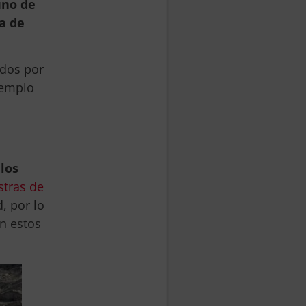
uno de
a de
idos por
templo
los
tras de
, por lo
n estos