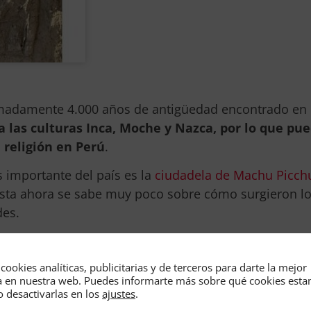
imadamente 4.000 años de antigüedad encontrado en 
 las culturas Inca, Moche y Nazca, por lo que pu
 religión en Perú
.
 importante del país es la
ciudadela de Machu Picch
 hasta ahora se sabe muy poco sobre cómo surgieron l
ndes.
po de arqueólogos dirigido por Luis Muro Ynoñán, cien
egrativa Negaunee del
Museo Field de Chicago
, se ha 
cookies analíticas, publicitarias y de terceros para darte la mejor
los espacios religiosos en Sudamérica.
a en nuestra web. Puedes informarte más sobre qué cookies est
o desactivarlas en los
ajustes
.