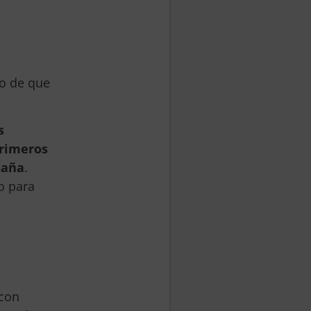
go de que
s
primeros
taña
.
o para
 con