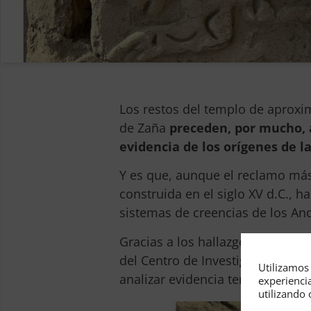
Los restos del templo de aprox
de Zaña
preceden, por mucho, a
evidencia de los orígenes de la
Y es que, aunque el reclamo más
construida en el siglo XV d.C.,
sistemas de creencias de los A
Gracias a los hallazgos del equi
del Centro de Investigación Int
Utilizamos 
analizar evidencia temprana de 
experienci
utilizando 