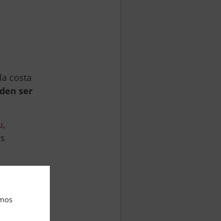
la costa
eden ser
u
,
os
tífico
podido
amos