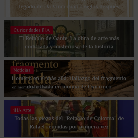
legado de Da Vinci cuatro siglos después
Curiosidades iHA
El Retablo de Gante: La obra de arte más
codiciada y misteriosa de la historia
Noticias
Homero en el más allá: Hallazgo del fragmento
de la Ilíada en momia de Oxirrinco
iHA Arte
Todas las piezas del “Retablo de Colonna” de
Rafael reunidas por primera vez