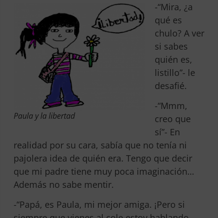
-“Mira, ¿a
qué es
chulo? A ver
si sabes
quién es,
listillo”- le
desafié.
-“Mmm,
Paula y la libertad
creo que
sí”- En
realidad por su cara, sabía que no tenía ni
pajolera idea de quién era. Tengo que decir
que mi padre tiene muy poca imaginación…
Además no sabe mentir.
-“Papá, es Paula, mi mejor amiga. ¡Pero si
siempre que vienes al cole estoy hablando