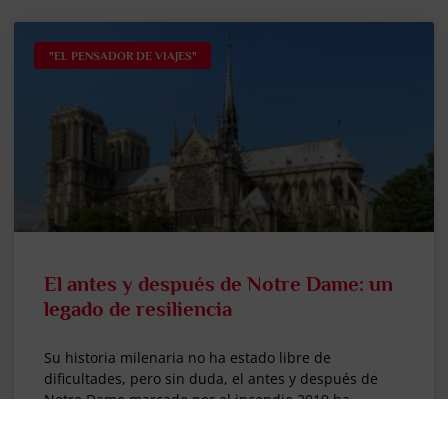
"EL PENSADOR DE VIAJES"
El antes y después de Notre Dame: un
legado de resiliencia
Su historia milenaria no ha estado libre de
dificultades, pero sin duda, el antes y después de
Notre Dame marcado por el incendio 2019 ha