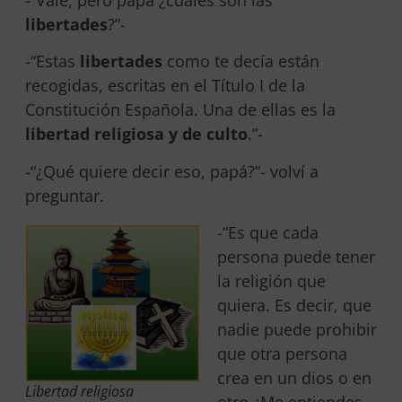
-“Vale, pero papá ¿cuáles son las
libertades
?”-
-“Estas
libertades
como te decía están
recogidas, escritas en el Título I de la
Constitución Española. Una de ellas es la
libertad religiosa y de culto
.”-
-“¿Qué quiere decir eso, papá?”- volví a
preguntar.
-“Es que cada
persona puede tener
la religión que
quiera. Es decir, que
nadie puede prohibir
que otra persona
crea en un dios o en
Libertad religiosa