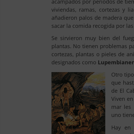
acampados por periodos de tiemp
viviendas, ramas, cortezas y l
añadieron palos de madera que 
sacar la comida recogida por la
Se sirvieron muy bien del fue
plantas. No tienen problemas pa
cortezas, plantas o pieles de a
designados como
Lupembianen
Otro tip
que hast
de El Ca
Viven en
mar les 
uno tiene
Hay en 