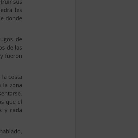
truir sus
iedra les
 de donde
jugos de
os de las
y fueron
 la costa
 la zona
sentarse.
os que el
s y cada
hablado,