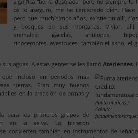
significa “tierra desolada” pero no siempre lo fu
os lo aseguro, me he cerciorado bien. Hace
pero que muchísimos años, existieron allí, ríos
y bosques en sus montañas. Vivían allí
animales: gacelas, antílopes, hipop
rinocerontes, avestruces, también el asno, el g
sus aguas. A estas gentes se les llamó
Aterienses
. 
o, que incluso en periodos más
esas tierras. Eran muy buenos
hábiles en la creación de armas y
Punta ateriense
Crédito:
da para los primeros grupos de
fundamentosarqueo
n en la selva. Lo hicieron
 se convierten también en instrumentos de leñador