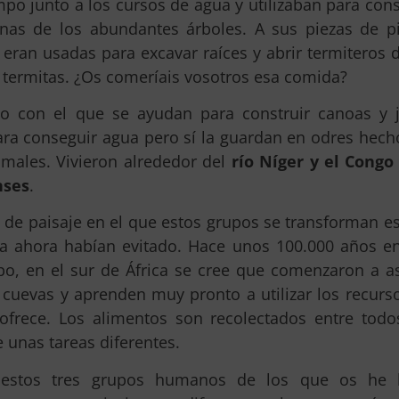
o junto a los cursos de agua y utilizaban para cons
ianas de los abundantes árboles. A sus piezas de p
eran usadas para excavar raíces y abrir termiteros
s termitas. ¿Os comeríais vosotros esa comida?
go con el que se ayudan para construir canoas y 
ra conseguir agua pero sí la guardan en odres hech
nimales. Vivieron alrededor del
río Níger y el Congo
ses
.
o de paisaje en el que estos grupos se transforman es
a ahora habían evitado. Hace unos 100.000 años en
bo, en el sur de África se cree que comenzaron a a
 cuevas y aprenden muy pronto a utilizar los recurs
ofrece. Los alimentos son recolectados entre todo
 unas tareas diferentes.
estos tres grupos humanos de los que os he 