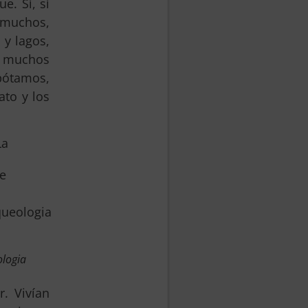
e. Sí, sí
 muchos,
 y lagos,
 muchos
ótamos,
ato y los
La
logia
. Vivían