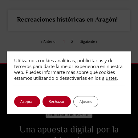
Recreaciones históricas en Aragón!
« Anterior
1
2
Siguiente »
Utilizamos cookies analíticas, publicitarias y de
terceros para darte la mejor experiencia en nuestra
web. Puedes informarte más sobre qué cookies
estamos utilizando o desactivarlas en los
ajustes
.
Aceptar
Rechazar
Ajustes
Una apuesta digital por la