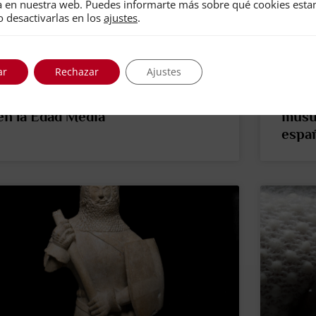
a en nuestra web. Puedes informarte más sobre qué cookies est
o desactivarlas en los
ajustes
.
ar
Rechazar
Ajustes
La importancia del reloj mecánico
Alave
en la Edad Media
musul
españ