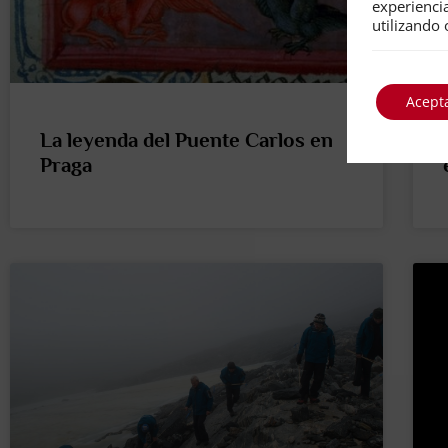
experienci
utilizando 
Acept
La leyenda del Puente Carlos en
Praga