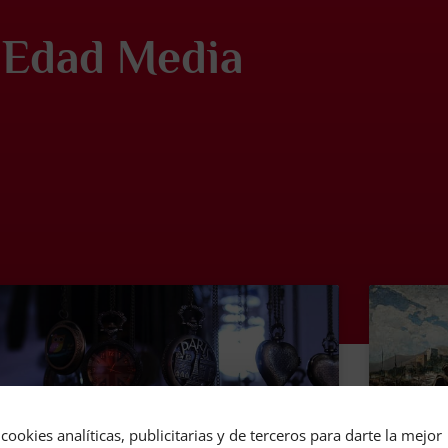
Edad Media
cookies analíticas, publicitarias y de terceros para darte la mejor