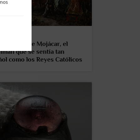
amos
z, alcaide de Mojácar, el
mán que se sentía tan
ol como los Reyes Católicos