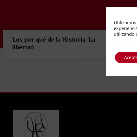
Utilizamos 
experienci
utilizando 
Los por qué de la Historia: La
libertad
Acept