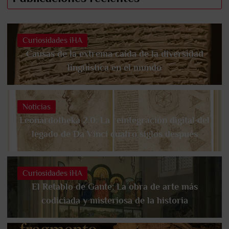
Curiosidades iHA
Causas de la extrema caída de la diversidad
lingüística en el mundo
Noticias
Leonardotheka 2.0: La reintegración digital del
legado de Da Vinci cuatro siglos después
Curiosidades iHA
El Retablo de Gante: La obra de arte más
codiciada y misteriosa de la historia