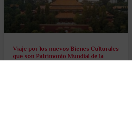
Viaje por los nuevos Bienes Culturales
que son Patrimonio Mundial de la
Humanidad 2024
Nos ponemos al día después de las vacaciones con la
noticia de que julio cerró con 19 nuevos Bienes
Culturales agregados a la lista del
LEER MÁS >>
13 septiembre, 2024