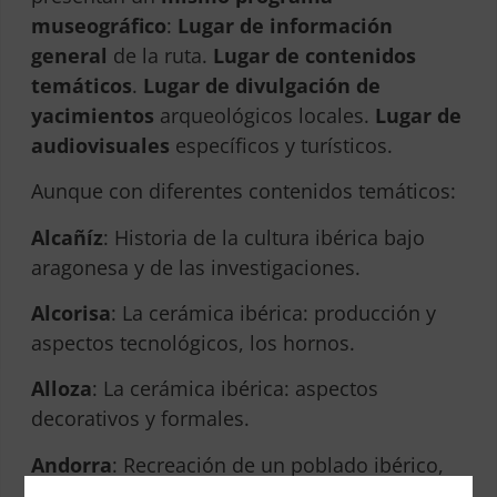
museográfico
:
Lugar de información
general
de la ruta.
Lugar de contenidos
temáticos
.
Lugar de divulgación de
yacimientos
arqueológicos locales.
Lugar de
audiovisuales
específicos y turísticos.
Aunque con diferentes contenidos temáticos:
Alcañíz
: Historia de la cultura ibérica bajo
aragonesa y de las investigaciones.
Alcorisa
: La cerámica ibérica: producción y
aspectos tecnológicos, los hornos.
Alloza
: La cerámica ibérica: aspectos
decorativos y formales.
Andorra
: Recreación de un poblado ibérico,
arqueología experimental.