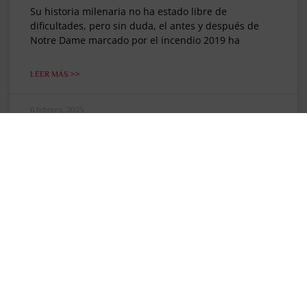
Su historia milenaria no ha estado libre de
dificultades, pero sin duda, el antes y después de
Notre Dame marcado por el incendio 2019 ha
LEER MÁS >>
6 febrero, 2025
"EL PENSADOR DE VIAJES"