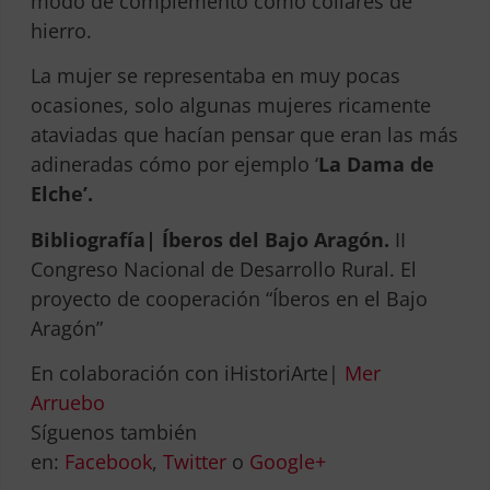
modo de complemento como collares de
hierro.
La mujer se representaba en muy pocas
ocasiones, solo algunas mujeres ricamente
ataviadas que hacían pensar que eran las más
adineradas cómo por ejemplo ‘
La Dama de
Elche’.
Bibliografía|
Íberos del Bajo Aragón.
II
Congreso Nacional de Desarrollo Rural. El
proyecto de cooperación “Íberos en el Bajo
Aragón”
En colaboración con iHistoriArte|
Mer
Arruebo
Síguenos también
en:
Facebook
,
Twitter
o
Google+