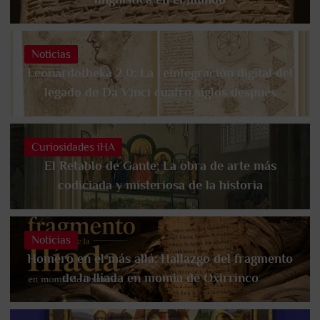
Noticias
Leonardotheka 2.0: La reintegración digital del
legado de Da Vinci cuatro siglos después
Curiosidades iHA
El Retablo de Gante: La obra de arte más
codiciada y misteriosa de la historia
Noticias
Homero en el más allá: Hallazgo del fragmento
de la Ilíada en momia de Oxirrinco