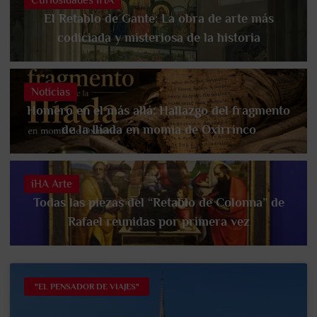
El Retablo de Gante: La obra de arte más
codiciada y misteriosa de la historia
Noticias
Homero en el más allá: Hallazgo del fragmento
de la Ilíada en momia de Oxirrinco
iHA Arte
Todas las piezas del “Retablo de Colonna” de
Rafael reunidas por primera vez
"EL PENSADOR DE VIAJES"