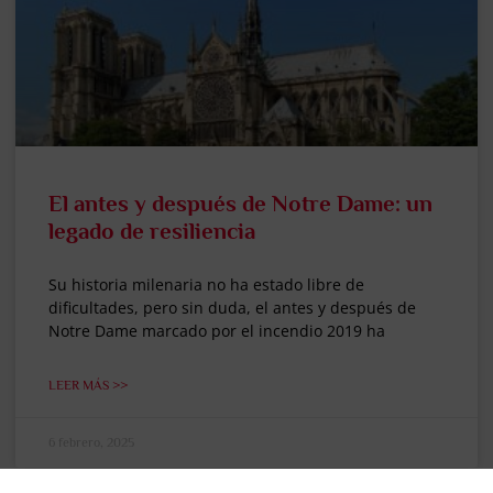
El antes y después de Notre Dame: un
legado de resiliencia
Su historia milenaria no ha estado libre de
dificultades, pero sin duda, el antes y después de
Notre Dame marcado por el incendio 2019 ha
LEER MÁS >>
6 febrero, 2025