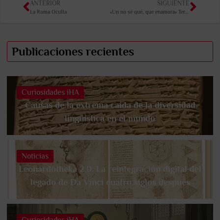
ANTERIOR
SIGUIENTE
La Roma Oculta
«Un no sé qué, que enamora» Teruel
Publicaciones recientes
Curiosidades iHA
Causas de la extrema caída de la diversidad
lingüística en el mundo
Noticias
Leonardotheka 2.0: La reintegración digital del
legado de Da Vinci cuatro siglos después
Curiosidades iHA