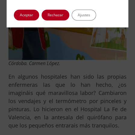
Aceptar
Rechazar
Ajustes
Córdoba. Carmen López.
En algunos hospitales han sido las propias
enfermeras las que lo han hecho, ¿os
imagináis qué maravillosa labor? Cambiaron
los vendajes y el termómetro por pinceles y
pinturas. Lo hicieron en el Hospital La Fe de
Valencia, en la antesala del quirófano para
que los pequeños entrarais más tranquilos.