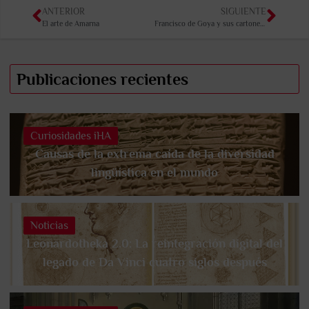
ANTERIOR
SIGUIENTE
El arte de Amarna
Francisco de Goya y sus cartones para tapices
Publicaciones recientes
Curiosidades iHA
Causas de la extrema caída de la diversidad
lingüística en el mundo
Noticias
Leonardotheka 2.0: La reintegración digital del
legado de Da Vinci cuatro siglos después