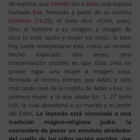
de explicar que
Yahveh
dio a
Adán
una esposa
llamada
Eva
, formada a partir de su costilla
(
Génesis 2:4-25
), el texto dice: «Creó, pues,
Dios al hombre a su imagen; a imagen de
Dios lo creó; varón y mujer los creó». Si bien
hoy suele interpretarse esto como un mismo
hecho explicado dos veces, otra
interpretación posible es que Dios creó en
primer lugar una mujer a imagen suya,
formada al mismo tiempo que Adán, y sólo
más tarde creó de la costilla de Adán a Eva. La
primera mujer a la que alude Gn. 1, 27 sería
Lilit, la cual abandonó a su marido y el jardín
del Edén.
La leyenda está vinculada a una
tradición mágico-religiosa judía: la
costumbre de poner un amuleto alrededor
del cuello de los niños recién nacidos, con