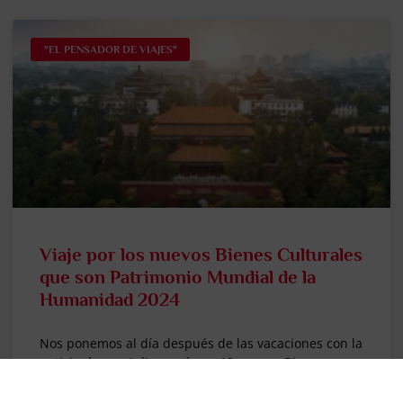
"EL PENSADOR DE VIAJES"
Viaje por los nuevos Bienes Culturales
que son Patrimonio Mundial de la
Humanidad 2024
Nos ponemos al día después de las vacaciones con la
noticia de que julio cerró con 19 nuevos Bienes
Culturales agregados a la lista del