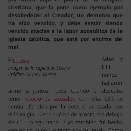
cristiana, que la pone como ejemplo por
desobedecer al Creador, un demonio que
ha sido vencido, y debe seguir siendo
vencido gracias a la labor apostólica de la
iglesia católica, que está por encima del
mal
.
Adán y
Lilit
Imagen de la capilla de Lecera
Crédito: Carlos Lasierra
nunca
hallaron
armonía juntos, pues cuando él deseaba
tener
relaciones sexuales
con ella, Lilit se
sentía ofendida por la postura acostada que
él le exigía. «¿Por qué he de acostarme debajo
de ti? —preguntaba—: yo también fui hecha
con polvo, y por lo tanto soy tu igual». Como