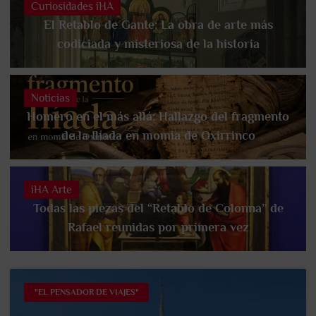
Curiosidades iHA
El Retablo de Gante: La obra de arte más
codiciada y misteriosa de la historia
Noticias
Homero en el más allá: Hallazgo del fragmento
de la Ilíada en momia de Oxirrinco
iHA Arte
Todas las piezas del “Retablo de Colonna” de
Rafael reunidas por primera vez
"EL PENSADOR DE VIAJES"