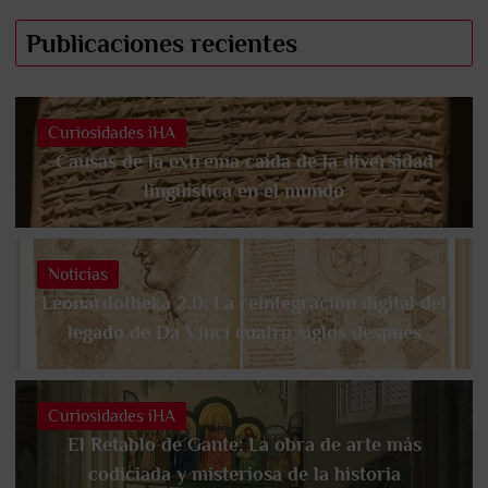
Publicaciones recientes
Curiosidades iHA
Causas de la extrema caída de la diversidad
lingüística en el mundo
Noticias
Leonardotheka 2.0: La reintegración digital del
legado de Da Vinci cuatro siglos después
Curiosidades iHA
El Retablo de Gante: La obra de arte más
codiciada y misteriosa de la historia