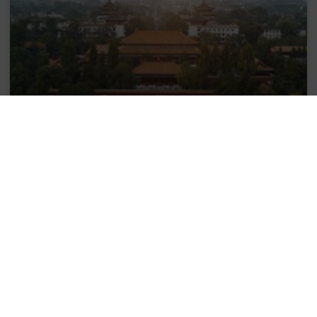
Viaje por los nuevos Bienes Culturales
que son Patrimonio Mundial de la
Humanidad 2024
Nos ponemos al día después de las vacaciones con la
noticia de que julio cerró con 19 nuevos Bienes
Culturales agregados a la lista del
LEER MÁS >>