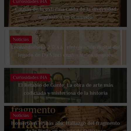
Curiosidades iHA
Causas de la extrema caída de la diversidad
lingüística en el mundo
Noticias
Leonardotheka 2.0: La reintegración digital del
legado de Da Vinci cuatro siglos después
Curiosidades iHA
El Retablo de Gante: La obra de arte más
codiciada y misteriosa de la historia
Noticias
Homero en el más allá: Hallazgo del fragmento
de la Ilíada en momia de Oxirrinco