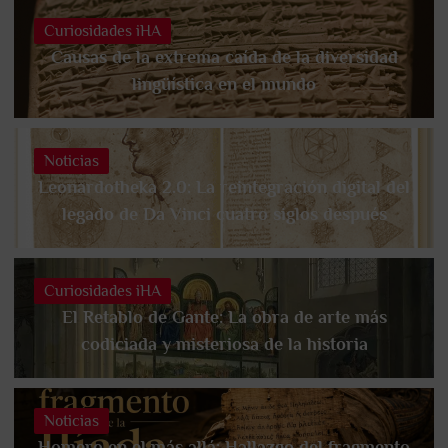
Curiosidades iHA
Causas de la extrema caída de la diversidad
lingüística en el mundo
Noticias
Leonardotheka 2.0: La reintegración digital del
legado de Da Vinci cuatro siglos después
Curiosidades iHA
El Retablo de Gante: La obra de arte más
codiciada y misteriosa de la historia
Noticias
Homero en el más allá: Hallazgo del fragmento