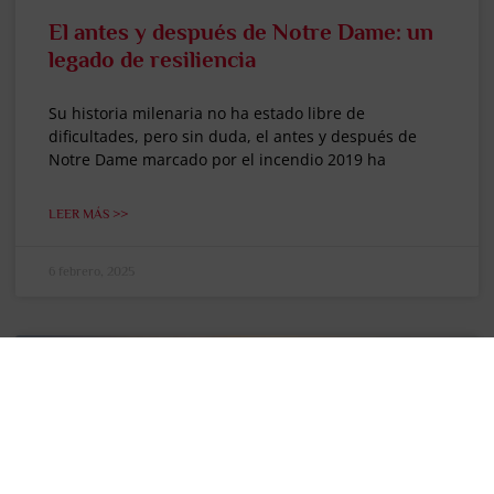
El antes y después de Notre Dame: un
legado de resiliencia
Su historia milenaria no ha estado libre de
dificultades, pero sin duda, el antes y después de
Notre Dame marcado por el incendio 2019 ha
LEER MÁS >>
6 febrero, 2025
"EL PENSADOR DE VIAJES"