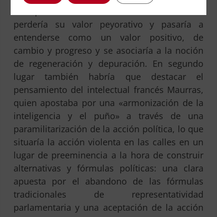
nos permitiría entender como la violencia
perdería su valor peyorativo y pasaría a
entenderse como un valor positivo, de
cambio y progreso y se asociaría a la noción
de regeneración y depuración. En segundo
lugar también habría que destacar el
pensamiento del intelectual francés Maurras,
quien apostaba por una «armonización de la
inteligencia y el puño» a través de una
paramilitarización de la acción política, lo que
situaría la acción violenta en las calles en un
lugar de preeminencia a la hora de construir
alternativas y fórmulas políticas: una clara
apuesta por el abandono de las fórmulas
tradicionales de representatividad
parlamentaria y una aceptación de la acción