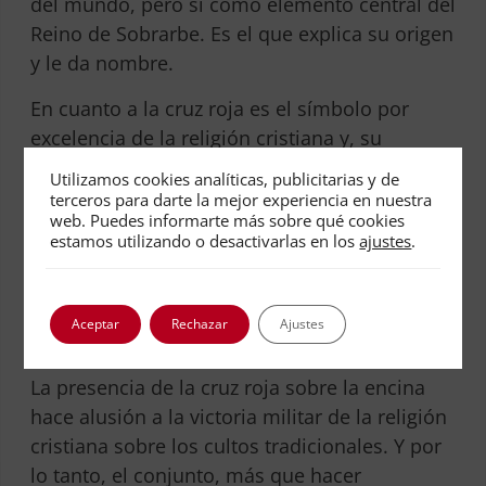
del mundo, pero si como elemento central del
Reino de Sobrarbe. Es el que explica su origen
y le da nombre.
En cuanto a la cruz roja es el símbolo por
excelencia de la religión cristiana y, su
presencia está más que justificada en el
contexto histórico. En lo referente al color, se
especifica el rojo, que según G.Dumézil en las
sociedades antiguas indoeuropeas representa
la fuerza guerrera, la sangre. Además está
asociada a Marte, el planeta rojo y el dios
romano de la guerra.
La presencia de la cruz roja sobre la encina
hace alusión a la victoria militar de la religión
cristiana sobre los cultos tradicionales. Y por
lo tanto, el conjunto, más que hacer