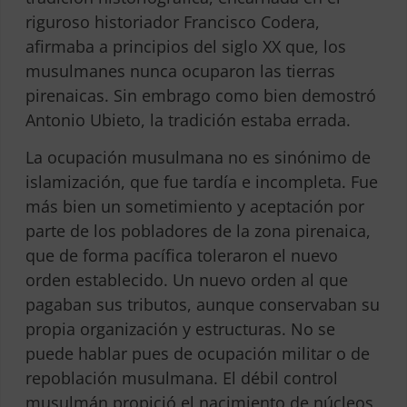
riguroso historiador Francisco Codera,
afirmaba a principios del siglo XX que, los
musulmanes nunca ocuparon las tierras
pirenaicas. Sin embrago como bien demostró
Antonio Ubieto, la tradición estaba errada.
Utilizamos cookies analíticas, publicitarias y de
terceros para darte la mejor experiencia en nuestra
web. Puedes informarte más sobre qué cookies
La ocupación musulmana no es sinónimo de
estamos utilizando o desactivarlas en los
ajustes
.
islamización, que fue tardía e incompleta. Fue
más bien un sometimiento y aceptación por
parte de los pobladores de la zona pirenaica,
Aceptar
Rechazar
Ajustes
que de forma pacífica toleraron el nuevo
orden establecido. Un nuevo orden al que
pagaban sus tributos, aunque conservaban su
propia organización y estructuras. No se
puede hablar pues de ocupación militar o de
repoblación musulmana. El débil control
musulmán propició el nacimiento de núcleos