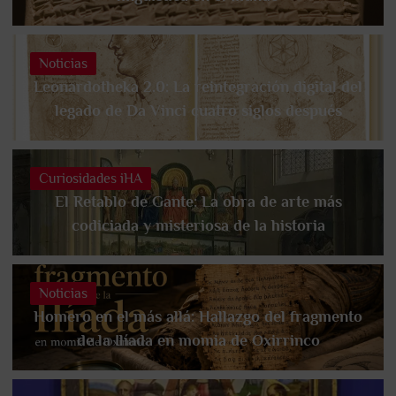
Noticias
Leonardotheka 2.0: La reintegración digital del
legado de Da Vinci cuatro siglos después
Curiosidades iHA
El Retablo de Gante: La obra de arte más
codiciada y misteriosa de la historia
Noticias
Homero en el más allá: Hallazgo del fragmento
de la Ilíada en momia de Oxirrinco