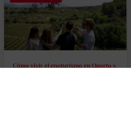
Cómo vivir el enoturismo en Oporto y
su río de vino
El fruto de la vid sabe aún mejor cuando estamos de
visita en la tierra que lo produce y, para demostrarlo,
en este artículo te
LEER MÁS >>
31 julio, 2024