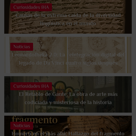
Curiosidades iHA
Causas de la extrema caída de la diversidad
lingüística en el mundo
Noticias
Leonardotheka 2.0: La reintegración digital del
legado de Da Vinci cuatro siglos después
Curiosidades iHA
El Retablo de Gante: La obra de arte más
codiciada y misteriosa de la historia
Noticias
Homero en el más allá: Hallazgo del fragmento