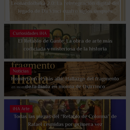
Leonardotheka 2.0: La reintegración digital del
legado de Da Vinci cuatro siglos después
Curiosidades iHA
El Retablo de Gante: La obra de arte más
codiciada y misteriosa de la historia
Noticias
Homero en el más allá: Hallazgo del fragmento
de la Ilíada en momia de Oxirrinco
iHA Arte
Todas las piezas del “Retablo de Colonna” de
Rafael reunidas por primera vez