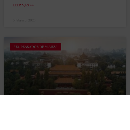
LEER MÁS >>
6 febrero, 2025
"EL PENSADOR DE VIAJES"
Viaje por los nuevos Bienes Culturales
que son Patrimonio Mundial de la
Humanidad 2024