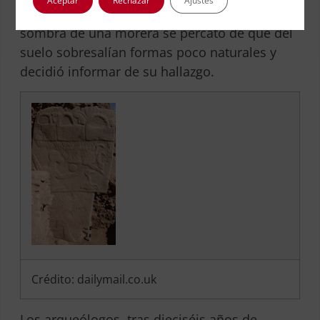
Aceptar
Rechazar
Ajustes
cuidaba de su rebaño. Apoyado bajo la
sombra de una morera se percató de que del
suelo sobresalían formas poco naturales y
decidió informar de su hallazgo.
Crédito: dailymail.co.uk
Los arqueólogos, tras dieciséis años de