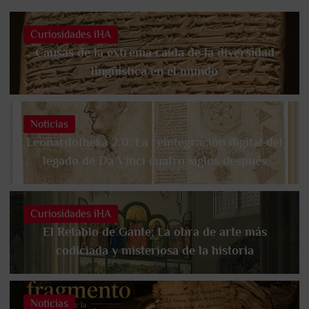
Curiosidades iHA
Causas de la extrema caída de la diversidad
lingüística en el mundo
Noticias
Leonardotheka 2.0: La reintegración digital del
legado de Da Vinci cuatro siglos después
Curiosidades iHA
El Retablo de Gante: La obra de arte más
codiciada y misteriosa de la historia
Noticias