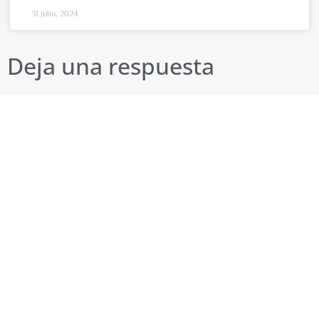
31 julio, 2024
Deja una respuesta
Tu dirección de correo electrónico no será publicada.
Los campos obligatorios están marcados con
*
Comentario
*