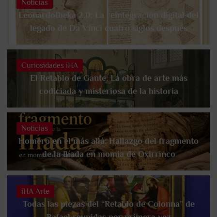
Noticias
Leonardotheka 2.0: La reintegración digital del
legado de Da Vinci cuatro siglos después
Curiosidades iHA
El Retablo de Gante: La obra de arte más
codiciada y misteriosa de la historia
Noticias
Homero en el más allá: Hallazgo del fragmento
de la Ilíada en momia de Oxirrinco
iHA Arte
Todas las piezas del “Retablo de Colonna” de