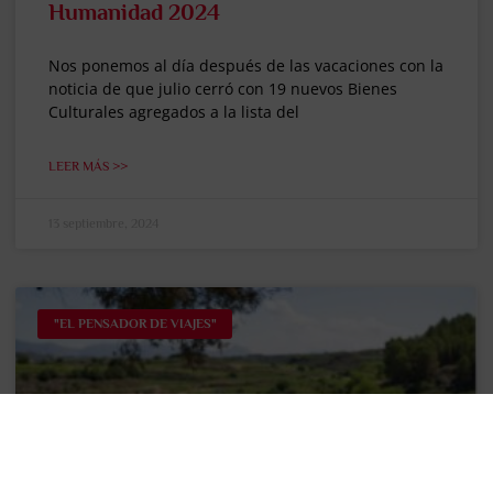
Humanidad 2024
Nos ponemos al día después de las vacaciones con la
noticia de que julio cerró con 19 nuevos Bienes
Culturales agregados a la lista del
LEER MÁS >>
13 septiembre, 2024
"EL PENSADOR DE VIAJES"