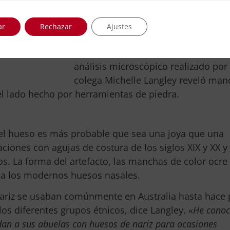
de Australia en Canberra, encontró 
delicado artefacto de 13 centímetro
ar
Rechazar
Ajustes
largo
en un refugio rocoso en la re
Kimberley, en Australia Occidental. 
análisis microscópico realizado por
colega Michelle Langley reveló man
el lado hecho por herramientas de piedra.
el hueso es más probable que sea una joya que una
iones con agujas de costura de los siglos XIX y XX y
s. La forma del artefacto, las manchas de color ocre 
 a los modernos huesos nasales.
nariz se usaban comúnmente en Australia hasta hace 
 los diferentes grupos étnicos, dice Langley. «
He conoc
dan a sus abuelas con huesos de nariz para ocasiones