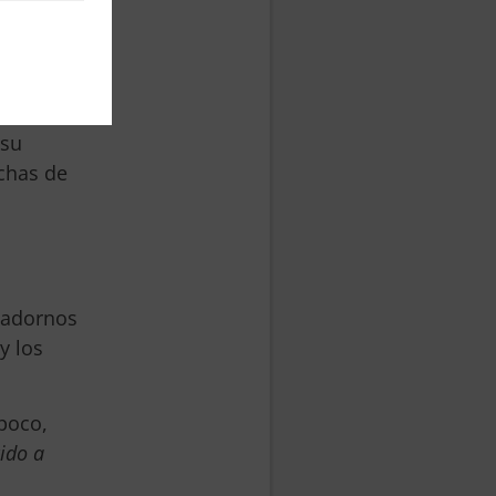
el
s de
gión de
El
 su
chas de
 adornos
y los
poco,
ido a