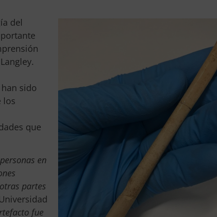
ía del
mportante
mprensión
 Langley.
han sido
 los
idades que
 personas en
ones
otras partes
a Universidad
rtefacto fue