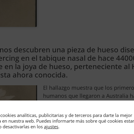
ianos descubren una pieza de hueso dis
rcing en el tabique nasal de hace 4400
te en la joya de hueso, perteneciente a
sta ahora conocida.
El hallazgo muestra que los primero
humanos que llegaron a Australia h
50.000 años eran tan culturalmente
avanzados como sus contemporáne
cookies analíticas, publicitarias y de terceros para darte la mejor
África o Europa.
a en nuestra web. Puedes informarte más sobre qué cookies est
o desactivarlas en los
ajustes
.
Sue O’Connor
, de la Universidad Na