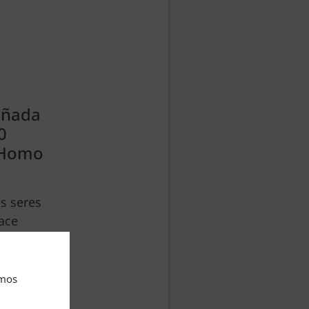
eñada
0
l Homo
s seres
ace
os en
amos
cional