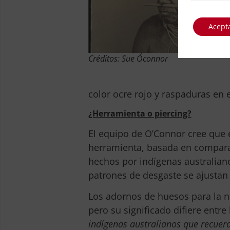
Acept
Créditos: Sue O´connor
color ocre rojo y raspaduras en 
¿Herramienta o piercing?
El equipo de O’Connor cree que 
herramienta, basada en comparac
hechos por indígenas australiano
patrones de desgaste se ajustan
Los adornos de huesos para la 
pero su significado difiere entre
indígenas australianos que recuer