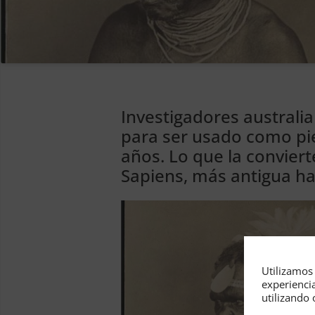
Investigadores austral
para ser usado como pie
años. Lo que la convier
Sapiens, más antigua ha
Utilizamos 
experienci
utilizando 