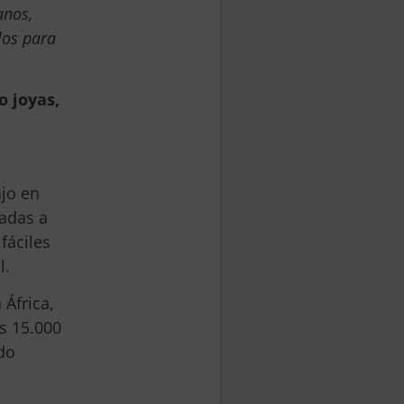
anos,
los para
 joyas,
ajo en
tadas a
fáciles
l.
África,
s 15.000
do