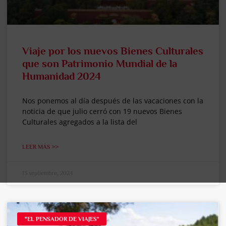
Viaje por los nuevos Bienes Culturales
que son Patrimonio Mundial de la
Humanidad 2024
Nos ponemos al día después de las vacaciones con la
noticia de que julio cerró con 19 nuevos Bienes
Culturales agregados a la lista del
LEER MÁS >>
13 septiembre, 2024
"EL PENSADOR DE VIAJES"