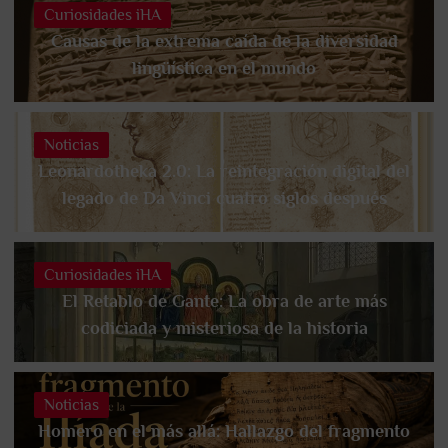
Curiosidades iHA
Causas de la extrema caída de la diversidad
lingüística en el mundo
Noticias
Leonardotheka 2.0: La reintegración digital del
legado de Da Vinci cuatro siglos después
Curiosidades iHA
El Retablo de Gante: La obra de arte más
codiciada y misteriosa de la historia
Noticias
Homero en el más allá: Hallazgo del fragmento