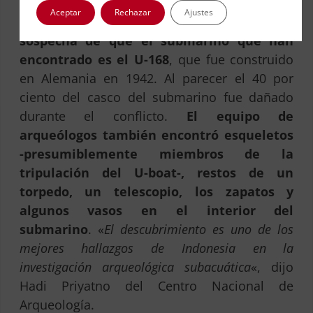
Zwaardvisch
, según la información de la
Aceptar
Rechazar
Ajustes
web.
Los investigadores albergan la
sospecha de que el submarino que han
encontrado es el U-168
, que fue construido
en Alemania en 1942. Al parecer el 40 por
ciento del casco del submarino fue dañado
durante el conflicto.
El equipo de
arqueólogos también encontró esqueletos
-presumiblemente miembros de la
tripulación del U-boat-, restos de un
torpedo, un telescopio, los zapatos y
algunos vasos en el interior del
submarino
. «
El descubrimiento es uno de los
mejores hallazgos de Indonesia en la
investigación arqueológica subacuática
«, dijo
Hadi Priyatno del Centro Nacional de
Arqueología.