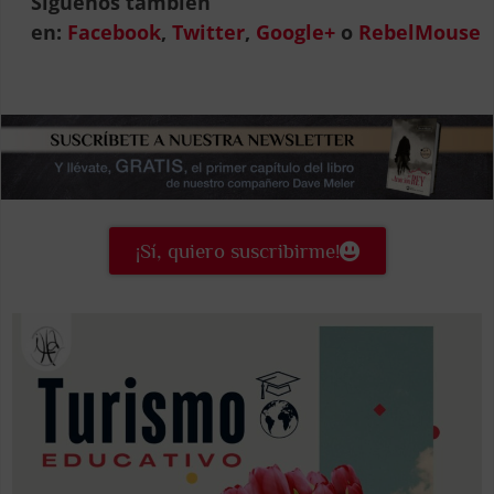
Síguenos también
en:
Facebook
,
Twitter
,
Google+
o
RebelMouse
¡Sí, quiero suscribirme!