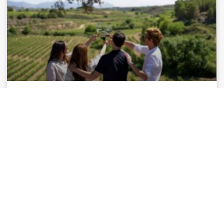
Cómo vivir el enoturismo en Oporto y
su río de vino
El fruto de la vid sabe aún mejor cuando estamos de
visita en la tierra que lo produce y, para demostrarlo,
en este artículo te
LEER MÁS >>
31 julio, 2024