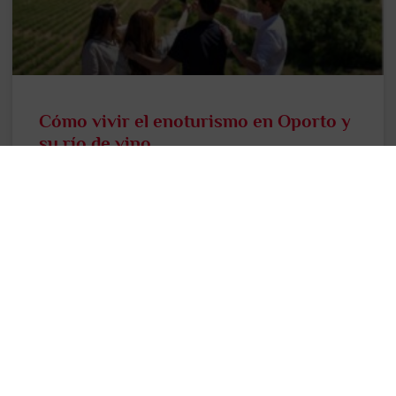
Cómo vivir el enoturismo en Oporto y
su río de vino
El fruto de la vid sabe aún mejor cuando estamos de
visita en la tierra que lo produce y, para demostrarlo,
en este artículo te
LEER MÁS >>
31 julio, 2024
Deja una respuesta