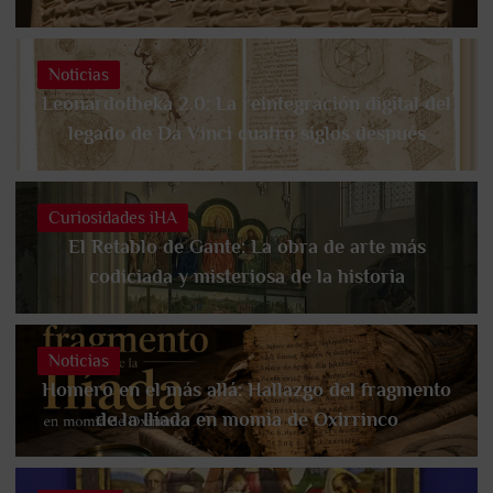
Noticias
Leonardotheka 2.0: La reintegración digital del
legado de Da Vinci cuatro siglos después
Curiosidades iHA
El Retablo de Gante: La obra de arte más
codiciada y misteriosa de la historia
Noticias
Homero en el más allá: Hallazgo del fragmento
de la Ilíada en momia de Oxirrinco