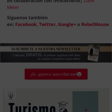
En colaboración con iHistoriArte|
Dave
Meler
Síguenos también
en:
Facebook
,
Twitter
,
Google+
o
RebelMouse
¡Sí, quiero suscribirme!