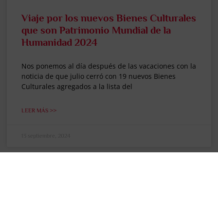
Viaje por los nuevos Bienes Culturales
que son Patrimonio Mundial de la
Humanidad 2024
Nos ponemos al día después de las vacaciones con la
noticia de que julio cerró con 19 nuevos Bienes
Culturales agregados a la lista del
LEER MÁS >>
13 septiembre, 2024
"EL PENSADOR DE VIAJES"