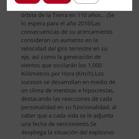
Tuttle adelantó su colisión con la
órbita de la Tierra en 110 años… ¡Se
lo espera para el año 2016!
Las
consecuencias de su acercamiento
consideran un aumento en la
velocidad del giro terrestre en su
eje, así como la generación de
vientos que oscilarán los 1.000
Kilómetros por Hora (Km/h).
Los
sucesos se desarrollan en medio de
un clima de mentiras e hipocresías,
destacando las reacciones de cada
personalidad en su funcionalidad, al
saber que a cada vida se le adjunta
una fecha de vencimiento.
Se
despliega la situación del explosivo