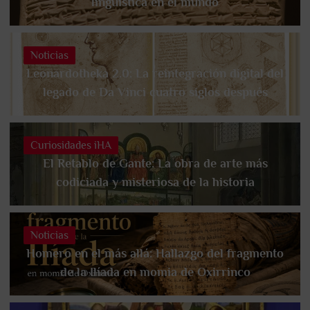
lingüística en el mundo
Noticias
Leonardotheka 2.0: La reintegración digital del
legado de Da Vinci cuatro siglos después
Curiosidades iHA
El Retablo de Gante: La obra de arte más
codiciada y misteriosa de la historia
Noticias
Homero en el más allá: Hallazgo del fragmento
de la Ilíada en momia de Oxirrinco