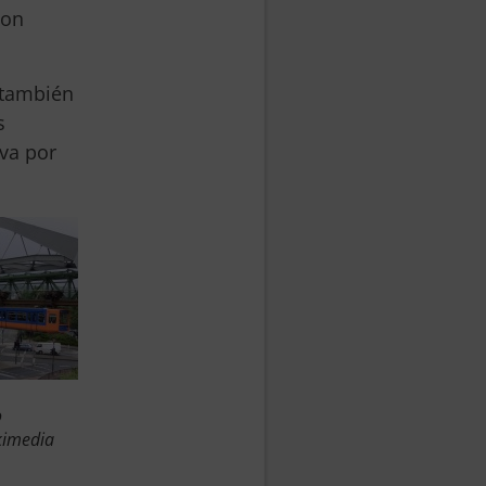
con
también
s
va por
o
kimedia