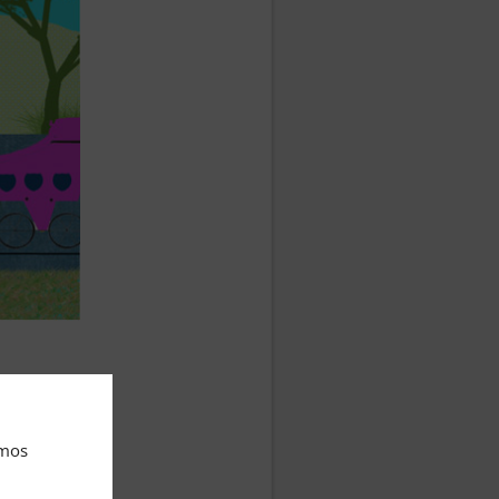
emoto de
a el
amos
o se
aron las