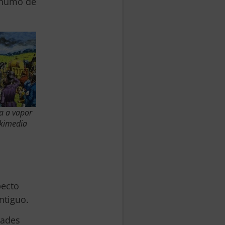
l humo de
a a vapor
ikimedia
pecto
ntiguo.
dades