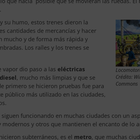
lo que hacía posible que se movieran las ruedas. E
.
 y su humo, estos trenes dieron la
es cantidades de mercancías y hacer
an mucho y de forma más rápida y
adas. Los raíles y los trenes se
 vapor dio paso a las
eléctricas
Locomotor
Crédito: W
diesel
, mucho más limpias y que se
Commons
e primero se hicieron pruebas fue para
e público más utilizado en las ciudades,
os.
 siguen funcionando en muchas ciudades con un as
 modernos y otros que mantienen el encanto de lo a
icieron subterráneos, es el
metro
, que muchas ciu