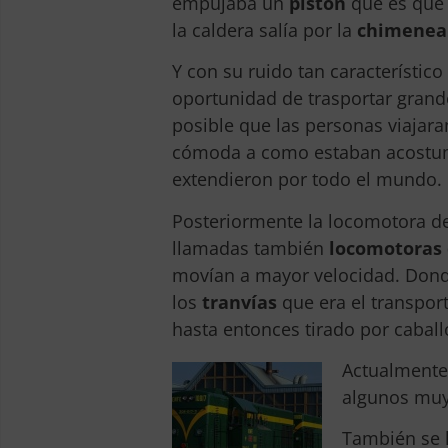
empujaba un
pistón
que es que 
la caldera salía por la
chimenea
Y con su ruido tan característico
oportunidad de trasportar grand
posible que las personas viajar
cómoda a como estaban acostumbr
extendieron por todo el mundo.
Posteriormente la locomotora de
llamadas también
locomotoras 
movían a mayor velocidad. Dond
los
tranvías
que era el transport
hasta entonces tirado por caball
Actualmente
algunos muy
También se h