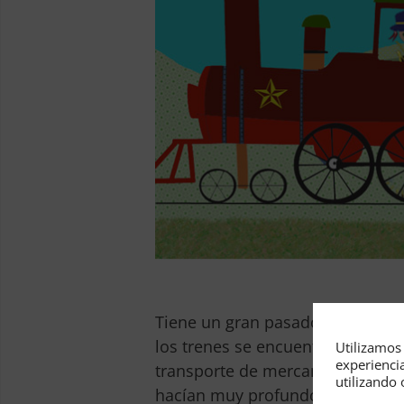
Tiene un gran pasado, mucho pre
los trenes se encuentra en la an
Utilizamos 
experienci
transporte de mercancías y de 
utilizando 
hacían muy profundos servían c