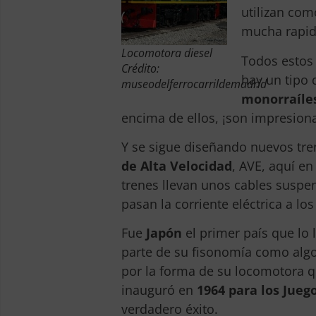
utilizan com
mucha rapid
Locomotora diesel
Todos estos
Crédito:
hay un tipo 
museodelferrocarrildemadrid
monorraíle
encima de ellos, ¡son impresion
Y se sigue diseñando nuevos tr
de Alta Velocidad
, AVE, aquí en
trenes llevan unos cables suspe
pasan la corriente eléctrica a lo
Fue
Japón
el primer país que lo
parte de su fisonomía como algo 
por la forma de su locomotora q
inauguró en
1964 para los Jueg
verdadero éxito.