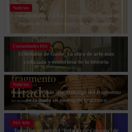
Noticias
Leonardotheka 2.0: La reintegración digital del
legado de Da Vinci cuatro siglos después
Curiosidades iHA
El Retablo de Gante: La obra de arte más
codiciada y misteriosa de la historia
Noticias
Homero en el más allá: Hallazgo del fragmento
de la Ilíada en momia de Oxirrinco
iHA Arte
Todas las piezas del “Retablo de Colonna” de