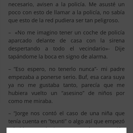
necesario, avisen a la policía. Me asusté un
poco con esto de llamar a la policía, no sabía
que esto de la red pudiera ser tan peligroso.
– «No me imagino tener un coche de policía
aparcado delante de casa con la sirena
despertando a todo el vecindario»- Dije
tapándome la boca en signo de alarma.
– “Eso espero, no tenerlo nunca”- mi padre
empezaba a ponerse serio. Buf, esa cara suya
ya no me gustaba tanto, parecía que me
hubiera vuelto un “asesino” de niños por
como me miraba.
– “Jorge nos contó el caso de una niña que
tenía cuenta en “teunti” o algo así que empezó
a hablar con alguien que parecía ser un niño