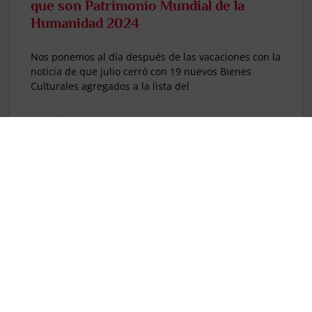
que son Patrimonio Mundial de la
Humanidad 2024
Nos ponemos al día después de las vacaciones con la
noticia de que julio cerró con 19 nuevos Bienes
Culturales agregados a la lista del
LEER MÁS >>
13 septiembre, 2024
"EL PENSADOR DE VIAJES"