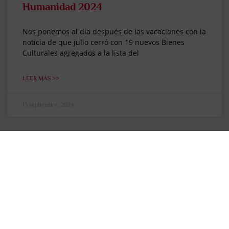
Humanidad 2024
Nos ponemos al día después de las vacaciones con la
noticia de que julio cerró con 19 nuevos Bienes
Culturales agregados a la lista del
LEER MÁS >>
13 septiembre, 2024
"EL PENSADOR DE VIAJES"