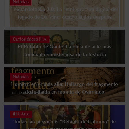
Noticias
Leonardotheka 2.0: La reintegración digital del
legado de Da Vinci cuatro siglos después
Curiosidades iHA
El Retablo de Gante: La obra de arte más
codiciada y misteriosa de la historia
Noticias
Homero en el más allá: Hallazgo del fragmento
de la Ilíada en momia de Oxirrinco
iHA Arte
Todas las piezas del “Retablo de Colonna” de