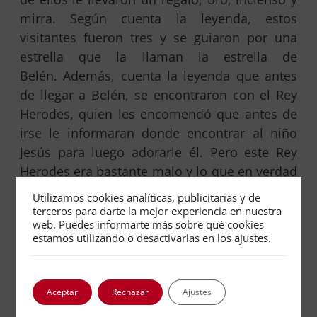
mirra. Según cuenta la leyenda, estos
visitantes fueron tres y se guiaron por una
estrella que la llaman la estrella de
Belén. Además, cuenta la leyenda que antes
de llegar a Belén, se encontraron con el Rey
Herodes, quien les encomendó que antes de
irse le informaran donde encontrar al niño
Jesús para luego adorarle él. Pero este Rey
Herodes era bastante malo y lo que en verdad
quería era matar a Jesús. Por eso, ordenó la
Utilizamos cookies analíticas, publicitarias y de
matanza de los inocentes.»-
terceros para darte la mejor experiencia en nuestra
web. Puedes informarte más sobre qué cookies
-«¿Y le hicieron caso los Tres Reyes Magos?»-
estamos utilizando o desactivarlas en los
ajustes
.
Pregunté.
-«No, porque según cuenta la historia
Aceptar
Rechazar
Ajustes
católica, se les apareció un ángel que les