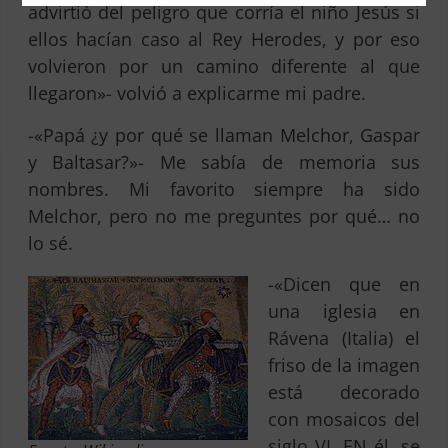
advirtió del peligro que corría el niño Jesús si
ellos hacían caso al Rey Herodes, y por eso
volvieron por un camino diferente al que
llegaron»- volvió a explicarme mi padre.
-«Papá ¿y por qué se llaman Melchor, Gaspar
y Baltasar?»- Me sabía de memoria sus
nombres. Mi favorito siempre ha sido
Melchor, pero no me preguntes por qué… no
lo sé.
-«Dicen que en
una iglesia en
Rávena (Italia) el
friso de la imagen
está decorado
con mosaicos del
siglo VI. EN él, se