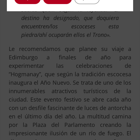
Sabias que… según la leyenda: «El
destino ha designado, que doquiera
encuentren/los escoceses esta
piedra/ahí ocuparán ellos el Trono».
Le recomendamos que planee su viaje a
Edimburgo a finales de año para
experimentar las celebraciones de
“Hogmanay”, que según la tradición escocesa
inaugura el Año Nuevo. Se trata de uno de los
innumerables atractivos turísticos de la
ciudad. Este evento festivo se abre cada año
con un desfile fascinante de luces de antorcha
en el último día del año. La multitud camina
por la Plaza del Parlamento creando la
impresionante ilusión de un río de fuego. El