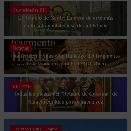
Curiosidades iHA
El Retablo de Gante: La obra de arte más
codiciada y misteriosa de la historia
Noticias
Homero en el más allá: Hallazgo del fragmento
de la Ilíada en momia de Oxirrinco
iHA Arte
Todas las piezas del “Retablo de Colonna” de
Rafael reunidas por primera vez
"EL PENSADOR DE VIAJES"