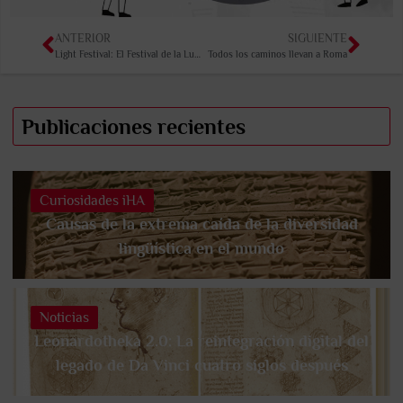
ANTERIOR
SIGUIENTE
Light Festival: El Festival de la Luz de Ámsterdam
Todos los caminos llevan a Roma
Publicaciones recientes
Curiosidades iHA
Causas de la extrema caída de la diversidad
lingüística en el mundo
Noticias
Leonardotheka 2.0: La reintegración digital del
legado de Da Vinci cuatro siglos después