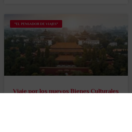
"EL PENSADOR DE VIAJES"
Viaje por los nuevos Bienes Culturales
que son Patrimonio Mundial de la
Humanidad 2024
Nos ponemos al día después de las vacaciones con la
noticia de que julio cerró con 19 nuevos Bienes