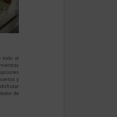
e todo el
 mientras
opciones
puertos y
disfrutar
ededor de