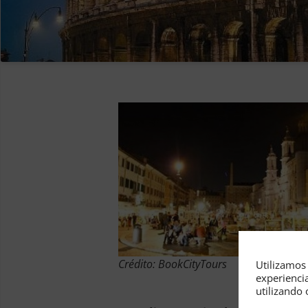
Crédito: BookCityTours
Utilizamos 
experienci
utilizando 