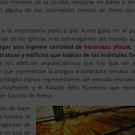
os rincones de la ciudad, relajárse en torno a un
 alguna de sus incontables tiendas de libros dur
o y la importancia política que Roma ganó en el p
nas de las iglesias más extravagantes del mundo.
L
ergar una ingente cantidad de
hermosas plazas
,
statuas y edificios que hablan de las múltiples fa
e los edificios arquitectónicos que hay que ver
n que representan la antigua arquitectura romana, la
pidoglio dignos representantes del período neoclasic
ectivamente, y el Palazzo della Farnesina que repr
odo fascista de Roma.
des de hacer
a italiana, la
segúrese de
lo en uno de