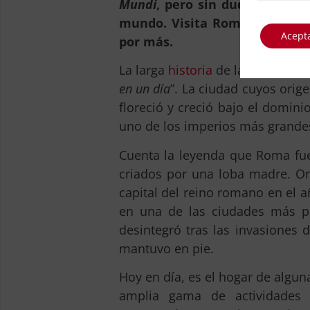
Mundi
, pero sin duda es uno d
mundo. Visita Roma tan sólo 
Acept
por más.
La larga
historia
de la capital ita
en un día
”. La ciudad cuyos orig
floreció y creció bajo el domin
uno de los imperios más grande
Cuenta la leyenda que Roma f
criados por una loba madre. Ori
capital del reino romano en el a
en una de las ciudades más p
desintegró tras las invasiones 
mantuvo en pie.
Hoy en día, es el hogar de algun
amplia gama de actividades p