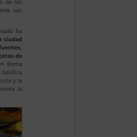
o de los
ante sus
asado ha
a ciudad
 fuentes,
cetas de
 en Roma
 basílica
ista y la
esenta la