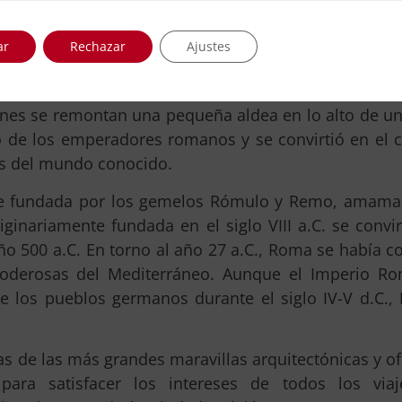
e los lugares de visita obligada para viajeros de
una vez, y te seguro que te quedas con ganas d
ar
Rechazar
Ajustes
liana nos indica que una cosa es segura: “
Roma no se 
enes se remontan una pequeña aldea en lo alto de un
io de los emperadores romanos y se convirtió en el 
s del mundo conocido.
ue fundada por los gemelos Rómulo y Remo, amama
ginariamente fundada en el siglo VIII a.C. se convir
ño 500 a.C. En torno al año 27 a.C., Roma se había c
oderosas del Mediterráneo. Aunque el Imperio R
de los pueblos germanos durante el siglo IV-V d.C.
as de las más grandes maravillas arquitectónicas y o
ara satisfacer los intereses de todos los viaj