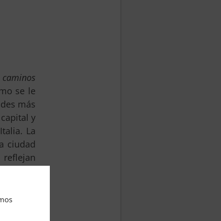
 caminos
omo se le
ades más
capital y
talia. La
la ciudad
 reflejan
tadas en
lgunos de
sado y el
amos
el
Caput