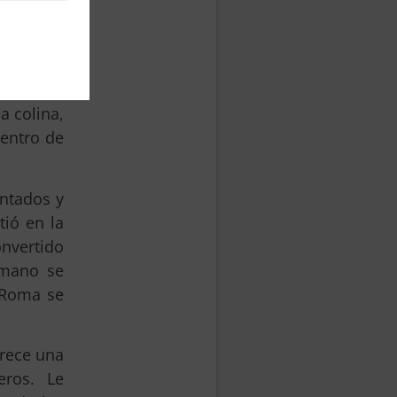
 todo el
e volver
construyó
a colina,
centro de
ntados y
tió en la
onvertido
omano se
, Roma se
frece una
eros. Le