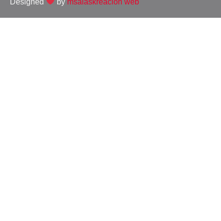
Designed
by
msalaskreacion web