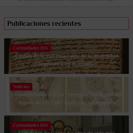
Publicaciones recientes
Curiosidades iHA
Causas de la extrema caída de la diversidad
lingüística en el mundo
Noticias
Leonardotheka 2.0: La reintegración digital del
legado de Da Vinci cuatro siglos después
Curiosidades iHA
El Retablo de Gante: La obra de arte más