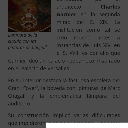
arquitecto
Charles
Garnier
en la segunda
mitad del S. XIX. La
institución como tal se
Lámpara de la
creó mucho antes a
cúpula con las
instancias de Luis XIV, en
pinturas de Chagall
el S. XVII, es por ello que
Garnier ideó un palacio neobarroco, inspirado
en el Palacio de Versalles.
En su interior destaca la fastuosa escalera del
Gran “Foyer”, la bóveda con pinturas de Marc
Chagall y la emblemática lámpara del
auditorio.
Su construcción implicó varias dificultades
que impidieron avanzar el proyecto, cosa que