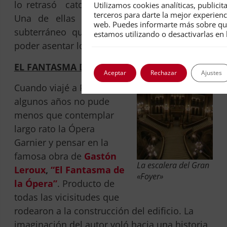
lo retrasó catorce años antes de ver la luz.
Utilizamos cookies analíticas, publicit
terceros para darte la mejor experienc
Una de ellas fue el hallazgo de un lago
web. Puedes informarte más sobre qu
subterráneo que tuvieron que drenar, para
estamos utilizando o desactivarlas en
poder asentar los cimientos.
EL FANTASMA DE LA ÓPERA
Aceptar
Rechazar
Ajustes
Cuando viajé a París hace
algunos años no pude
menos que contemplar
largo rato la Ópera
Garnier y pensar en la
famosa obra de
Gastón
La escalera del Gran
Leroux
,
“El Fantasma de
«Foyer»
la Ópera”
. Producto de
todas las vicisitudes que
rodearon a la construcción del edificio. La
imaginación del autor voló hacia una historia