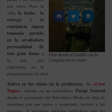
son otros. Pero la
la
lucha, la
vida,
entrega y la
constancia siguen
tomando partido
en la arrolladora
personalidad de
esta gran dama
a
Vista desde el Castillo con la
la que, por
Colegiata en el centro
educación, no le
preguntaremos la edad.
Xàtiva ya fue dama en la prehistoria
«Cova
. Su
Negra»
Paraje Natural
, situada en un maravilloso
donde el yacimiento del Paleolítico Medio no deja de
asombrar con sus restos y sorprende, incluso a los
expertos, al encontrar antiguos pobladores que les