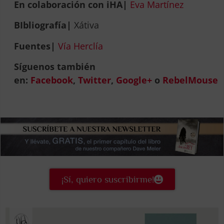
En colaboración con iHA|
Eva Martínez
BIbliografía|
Xátiva
Fuentes|
Vía Herclía
Síguenos también
en:
Facebook
,
Twitter
,
Google+
o
RebelMouse
¡Sí, quiero suscribirme!