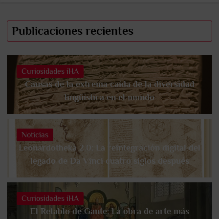
Publicaciones recientes
Curiosidades iHA
Causas de la extrema caída de la diversidad
lingüística en el mundo
Noticias
Leonardotheka 2.0: La reintegración digital del
legado de Da Vinci cuatro siglos después
Curiosidades iHA
El Retablo de Gante: La obra de arte más