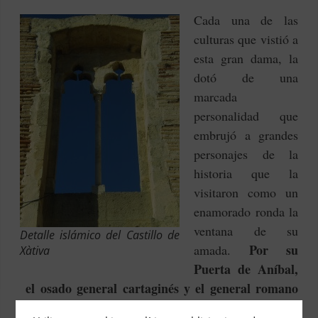
Cada una de las
culturas que vistió a
esta gran dama, la
dotó de una
marcada
personalidad que
embrujó a grandes
personajes de la
historia que la
visitaron como un
enamorado ronda la
ventana de su
Detalle islámico del Castillo de
Por su
amada.
Xàtiva
Puerta de Aníbal,
el osado general cartaginés y el general romano
Escipión, cruzaron por la historia durante la