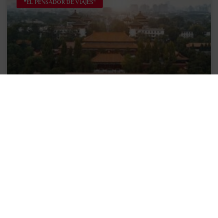
"EL PENSADOR DE VIAJES"
Viaje por los nuevos Bienes Culturales
que son Patrimonio Mundial de la
Humanidad 2024
Nos ponemos al día después de las vacaciones con la
noticia de que julio cerró con 19 nuevos Bienes
Culturales agregados a la lista del
LEER MÁS >>