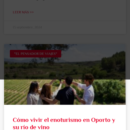
LEER MÁS >>
13 septiembre, 2024
"EL PENSADOR DE VIAJES"
Cómo vivir el enoturismo en Oporto y
su río de vino