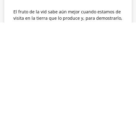
El fruto de la vid sabe aún mejor cuando estamos de
visita en la tierra que lo produce y, para demostrarlo,
en este artículo te
LEER MÁS >>
31 julio, 2024
Deja una respuesta
Tu dirección de correo electrónico no será publicada.
Los campos obligatorios están marcados con
*
Comentario
*