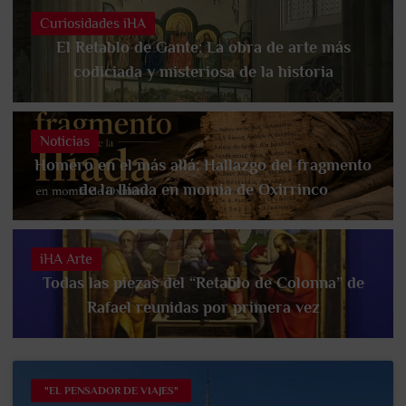
Curiosidades iHA
El Retablo de Gante: La obra de arte más
codiciada y misteriosa de la historia
Noticias
Homero en el más allá: Hallazgo del fragmento
de la Ilíada en momia de Oxirrinco
iHA Arte
Todas las piezas del “Retablo de Colonna” de
Rafael reunidas por primera vez
"EL PENSADOR DE VIAJES"