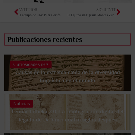
ANTERIOR
SIGUIENTE
El equipo de iHA: Pilar Cortés
El Equipo iHA: Jesús Montes Zurita
Publicaciones recientes
Curiosidades iHA
Causas de la extrema caída de la diversidad
lingüística en el mundo
Noticias
Leonardotheka 2.0: La reintegración digital del
legado de Da Vinci cuatro siglos después