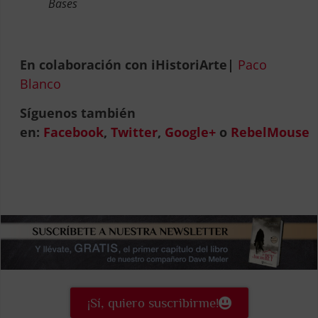
Bases
En colaboración con iHistoriArte|
Paco
Blanco
Síguenos también
en:
Facebook
,
Twitter
,
Google+
o
RebelMouse
¡Sí, quiero suscribirme!