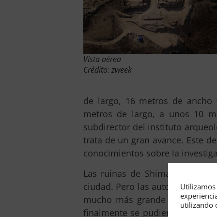
Vista aérea
Crédito: zweek
de largo, 16 metros de ancho 
metros de largo, a unos 10 me
subdirector del instituto arqueo
trata de un gran avance. Este d
conocimientos sobre la investiga
Las ruinas de Shimao se enco
ciudad. Pero las autoridades ar
Utilizamos 
experienci
mucho más grande –
la más g
utilizando 
finalmente se pudieron establec