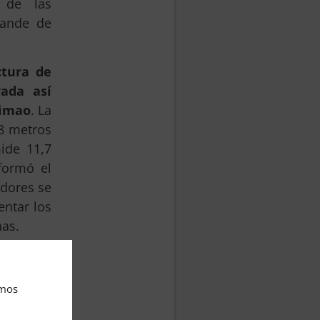
 de las
rande de
ctura de
ada así
himao
. La
18 metros
ide 11,7
formó el
adores se
entar los
nas.
 pequeña
na ciudad
amos
o pasado
na. Se ha