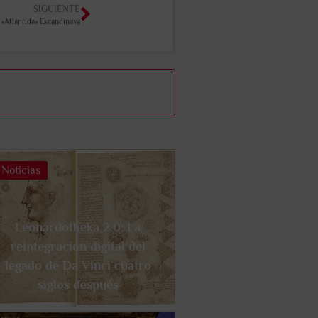
SIGUIENTE
 «Atlántida» Escandinava
Noticias
Leonardotheka 2.0: La
reintegración digital del
legado de Da Vinci cuatro
siglos después