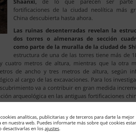
Shaanxi,
de lo que parecen ser parte
fortificaciones de la ciudad neolítica más g
China descubierta hasta ahora.
Las ruinas desenterradas revelan la estru
dos torres o almenaras de sección cuadr
como parte de la muralla de la ciudad de S
estructura de una de las torres tiene más de 
y cuatro metros de altura, mientras que la otra m
tros de ancho y tres metros de altura, según in
lógico al cargo de las excavaciones. Para los investig
escubrimiento va a contribuir en gran medida increm
ción arqueológica en las antiguas fortificaciones chi
ntraron por primera vez en 1976 en forma de una
queológicas identificaron las ruinas como parte de u
cookies analíticas, publicitarias y de terceros para darte la mejor
a en nuestra web. Puedes informarte más sobre qué cookies est
rande de su tipo desde época neolítica
-. El añ
o desactivarlas en los
ajustes
.
er las medidas exactas de la antigua ciudad de chi