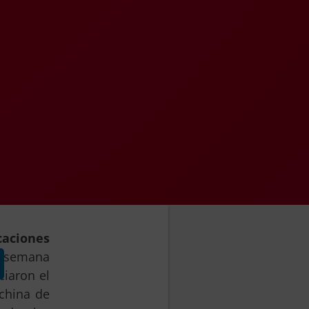
aciones
 semana
ciaron el
 china de