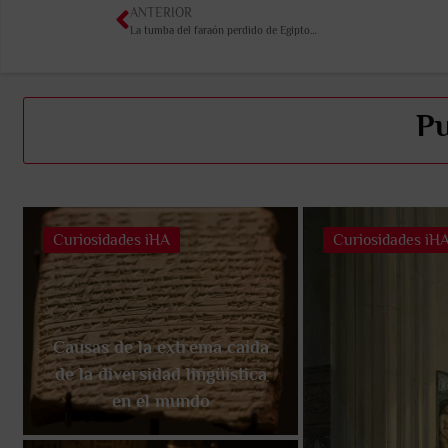
ANTERIOR
La tumba del faraón perdido de Egipto…
Pu
Curiosidades iHA
Curiosidades iH
Causas de la extrema caída
de la diversidad lingüística
en el mundo