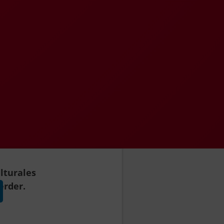
turales
perder.