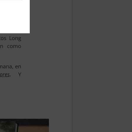
El fin de
n solo de
 hermana
tos Long
ón como
emana, en
ores
. Y