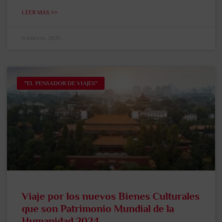
LEER MÁS >>
6 febrero, 2025
"EL PENSADOR DE VIAJES"
Viaje por los nuevos Bienes Culturales
que son Patrimonio Mundial de la
Humanidad 2024