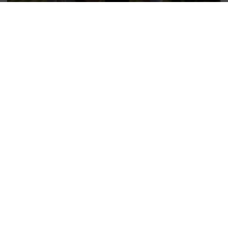
Cómo vivir el enoturismo en Oporto y
su río de vino
El fruto de la vid sabe aún mejor cuando estamos de
visita en la tierra que lo produce y, para demostrarlo,
en este artículo te
LEER MÁS >>
31 julio, 2024
Deja una respuesta
Tu dirección de correo electrónico no será publicada.
Los campos obligatorios están marcados con
*