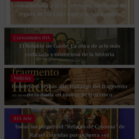
Leonardotheka 2.0: La reintegración digital del
legado de Da Vinci cuatro siglos después
Curiosidades iHA
El Retablo de Gante: La obra de arte más
codiciada y misteriosa de la historia
Noticias
Homero en el más allá: Hallazgo del fragmento
de la Ilíada en momia de Oxirrinco
iHA Arte
Todas las piezas del “Retablo de Colonna” de
Rafael reunidas por primera vez