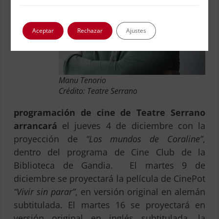
Aceptar
Rechazar
Ajustes
Manu Tenorio
Crédito: Teatre Serrano
programación de cine de Teatre Serrano
arrancará
el jueves 4 de diciembre con la
proyección de
“Los mundos de Coraline”
,
dentro del programa de Cine Club de la
Biblioteca de Gandia. El martes 9 de
diciembre se proyectará la película de CinePot
“Vivir sin parar”
, en versión original en alemán
subtitulada. El martes 16 se proyectará en
versión original en inglés subtitulada, la