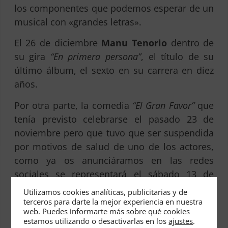
los componentes que podemos esperar de un
musical con «grandes letras».
El 26 de diciembre
Manu Tenorio
dentro de
su gira
“En primera persona”
, el título de su
último álbum, el sexto en su carrera en diez
años.
Por otra parte, la comedia
“El Gran Favor”
que
tenía previsto celebrarse el pasado 23 de
noviembre pero que tuvo que ser suspendida
por motivos de salud de uno de los actores,
como ya os anunciáramos en las redes
sociales se representará el sábado 13 de
diciembre a las 21 h.
Utilizamos cookies analíticas, publicitarias y de
terceros para darte la mejor experiencia en nuestra
La
web. Puedes informarte más sobre qué cookies
estamos utilizando o desactivarlas en los
ajustes
.