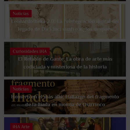
Noticias
Leonardotheka 2.0: La reintegración digital del
legado de Da Vinci cuatro siglos después
Curiosidades iHA
El Retablo de Gante: La obra de arte más
codiciada y misteriosa de la historia
Noticias
Homero en el más allá: Hallazgo del fragmento
de la Ilíada en momia de Oxirrinco
iHA Arte