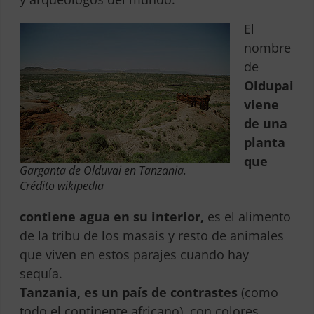
El
nombre
de
Oldupai
viene
de una
planta
que
Garganta de Olduvai en Tanzania.
Crédito wikipedia
contiene agua en su interior,
es el alimento
de la tribu de los masais y resto de animales
que viven en estos parajes cuando hay
sequía.
Tanzania, es un país de contrastes
(como
todo el continente africano), con colores