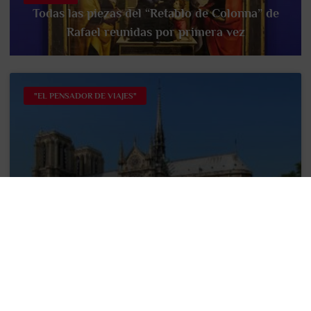
Todas las piezas del “Retablo de Colonna” de
Rafael reunidas por primera vez
"EL PENSADOR DE VIAJES"
El antes y después de Notre Dame: un
legado de resiliencia
Su historia milenaria no ha estado libre de