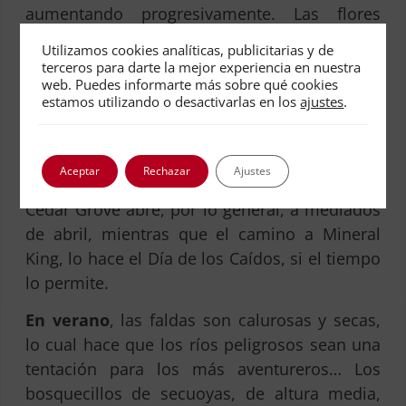
aumentando progresivamente. Las flores
silvestres empiezan a florecer a alturas cada
Utilizamos cookies analíticas, publicitarias y de
vez mayores. Y los ríos se vuelven rápidos,
terceros para darte la mejor experiencia en nuestra
web. Puedes informarte más sobre qué cookies
fríos y muy peligrosos.
Incluso, a veces, es
estamos utilizando o desactivarlas en los
ajustes
.
posible encontrar nieve en los bosquecillos
de secuoyas. Las excursiones a la cueva
Crystal (no incluida en la entrada al parque)
Aceptar
Rechazar
Ajustes
empiezan a mediados de mayo. El camino a
Cedar Grove abre, por lo general, a mediados
de abril, mientras que el camino a Mineral
King, lo hace el Día de los Caídos, si el tiempo
lo permite.
En verano
, las faldas son calurosas y secas,
lo cual hace que los ríos peligrosos sean una
tentación para los más aventureros… Los
bosquecillos de secuoyas, de altura media,