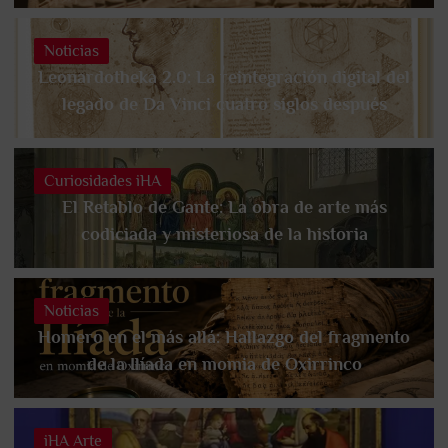
Noticias
Leonardotheka 2.0: La reintegración digital del
legado de Da Vinci cuatro siglos después
Curiosidades iHA
El Retablo de Gante: La obra de arte más
codiciada y misteriosa de la historia
Noticias
Homero en el más allá: Hallazgo del fragmento
de la Ilíada en momia de Oxirrinco
iHA Arte