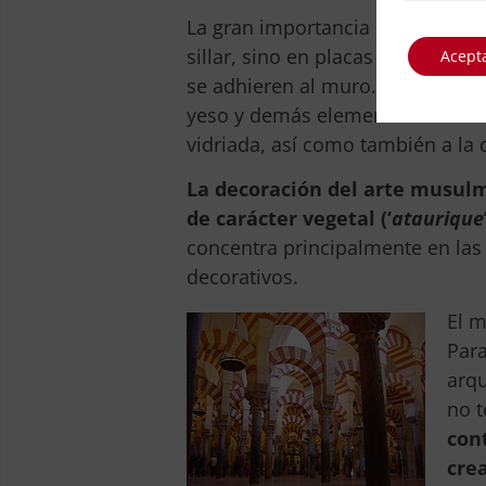
La gran importancia de la decor
sillar, sino en placas de tierra
Acept
se adhieren al muro. Por otra pa
yeso y demás elementos decorat
vidriada, así como también a la
La decoración del arte musulmá
de carácter vegetal (‘
ataurique
concentra principalmente en las
decorativos.
El m
Para
arqu
no t
cont
cre