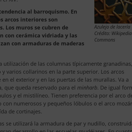
 tendencia al barroquismo. En
s arcos interiores son
Azulejo de lacería
s. Los muros se cubren de
Crédito: Wikipedia
an con cerámica vidriada y las
Commons
alizan con armaduras de maderas
 la utilización de las columnas típicamente granadinas
 y varios collarinos en la parte superior. Los arcos
en el exterior y en las puertas de las murallas. Va a
a, que queda reservado para el
minharb
. De igual for
bulos y el mistilíneo. Tienen preferencia por el arco d
do con numerosos y pequeños lóbulos o el arco mozá
ída de cortinajes.
as se utilizará la armadura de par y nudillo, construi
gran desarrollo en las escuelas mudéjares. En cuanto