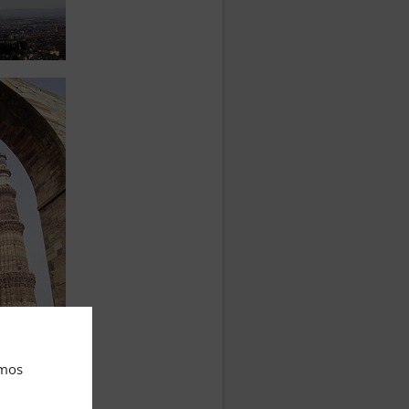
amos
Commons