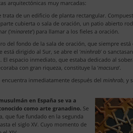
tas arquitectónicas muy marcadas:
e trata de un edificio de planta rectangular. Compues
parte cubierta o sala de oración, un patio abierto ro
ar (‘
minarete
’) para llamar a los fieles a oración.
ro del fondo de la sala de oración, que siempre está 
stá dirigido al Sur, se abre el ‘
minhrab
’ o sanctasa
. El espacio inmediato, que estaba dedicado al sobe
coraba con gran riqueza, constituye la ‘
macsura
’.
se encuentra inmediatamente después del
minhrab
, y 
e musulmán en España se va a
o conocido como arte granadino.
Se
da, que fue fundado en la segunda
 hasta el siglo XV. Cuyo momento de
 el XIV.