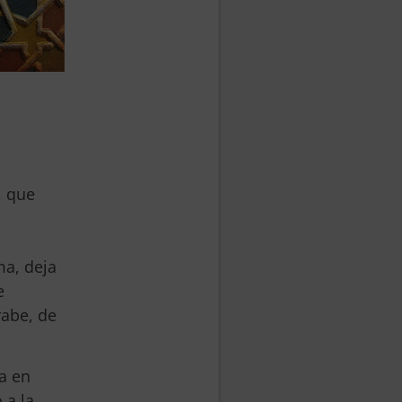
, que
ma, deja
e
rabe, de
da en
 a la