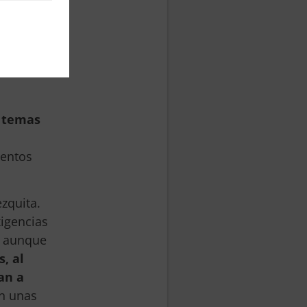
mismo
yeso que
os de
ca
s temas
mentos
zquita.
igencias
, aunque
, al
an a
on unas