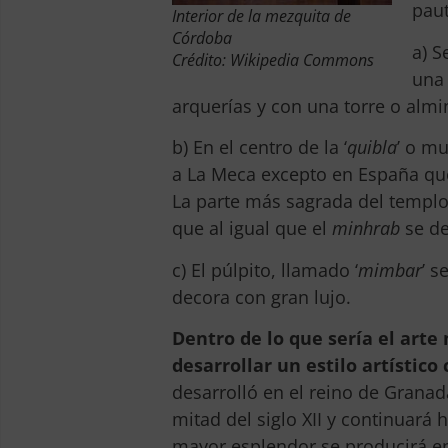
pau
Interior de la mezquita de
Córdoba
a) S
Crédito: Wikipedia Commons
una 
arquerías y con una torre o almin
b) En el centro de la ‘
quibla
’ o mu
a La Meca excepto en España que e
La parte más sagrada del templo
que al igual que el
minhrab
se de
c) El púlpito, llamado ‘
mimbar
’ 
decora con gran lujo.
Dentro de lo que sería el art
desarrollar un estilo artístic
desarrolló en el reino de Grana
mitad del siglo XII y continuará
mayor esplendor se producirá en