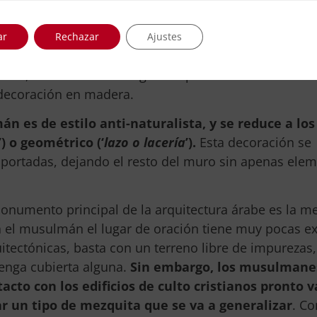
ación radica en que no se labra directamente en el 
 del mismo grosor o más frecuentemente en placas de 
ar
Rechazar
Ajustes
rte se observa una tendencia a policromar los tabler
ivos, concediendo una gran importancia a la cerámi
 decoración en madera.
n es de estilo anti-naturalista, y se reduce a lo
’) o geométrico (‘
lazo o lacería
’).
Esta decoración se
 portadas, dejando el resto del muro sin apenas ele
onumento principal de la arquitectura árabe es la me
 el musulmán el lugar de oración tiene muy pocas ex
itectónicas, basta con un terreno libre de impurezas
enga cubierta alguna.
Sin embargo, los musulmanes
acto con los edificios de culto cristianos pronto v
ar un tipo de mezquita que se va a generalizar
. C