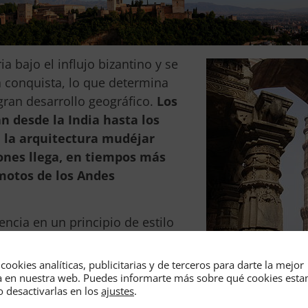
a bajo el influjo bizantino y se
 conquista, lo que determina
ran desarrollo geográfico.
Los
 desde la India hasta los
e la arquitectura mudéjar
ones llega, en tiempos más
motos de los Andes
encia en un principio de estilo
abe se deje influir por los
ará la existencia de diversas
cookies analíticas, publicitarias y de terceros para darte la mejor
Mezquita de Delhi
 comparten unas características
a en nuestra web. Puedes informarte más sobre qué cookies est
Crédito: Wikipedia 
o desactivarlas en los
ajustes
.