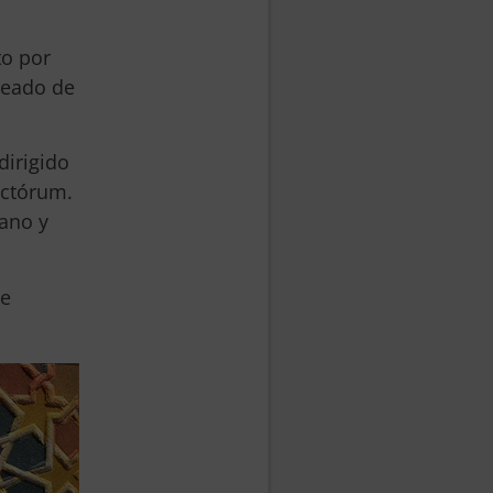
to por
deado de
dirigido
nctórum.
rano y
se