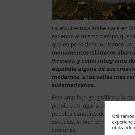
La arquitectura árabe nace en Siri
extiende al mismo tiempo que la
que en poco tiempo alcance un g
monumentos islámicos abarcan
Pirineos, y como integrante d
española alguna de sus creaci
modernos, a los valles más re
sudamericanos.
Esta amplitud geográfica y la car
propio dan lugar a que el arte ár
pueblos conquistados. Esto motiv
Utilizamos 
escuelas, si bien en todas ellas
experienci
utilizando 
comunes.